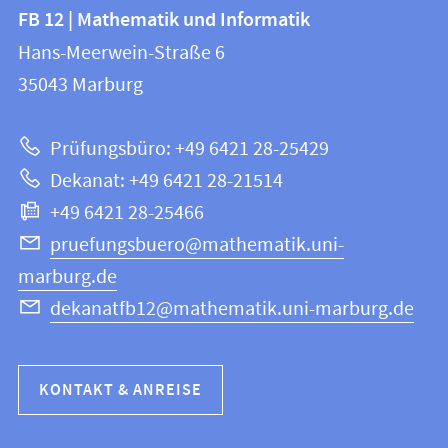
Kontakt
Kontaktinformationen
FB 12 | Mathematik und Informatik
FB
und
Hans-Meerwein-Straße 6
12
Informationen
35043
Marburg
|
zur
Mathematik
Prüfungsbüro: +49 6421 28-25429
und
Website
Dekanat: +49 6421 28-21514
Informatik
+49 6421 28-25466
pruefungsbuero@mathematik.uni-
marburg.de
dekanatfb12@mathematik.uni-marburg.de
KONTAKT & ANREISE