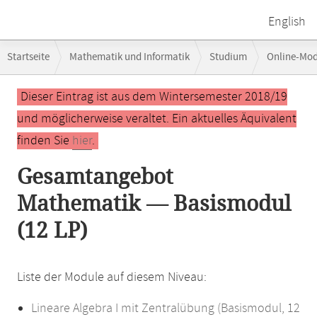
English
Breadcrumb-
Startseite
Mathematik und Informatik
Studium
Online-Mo
Navigation
Hauptinhalt
Dieser Eintrag ist aus dem Wintersemester 2018/19
und möglicherweise veraltet. Ein aktuelles Äquivalent
finden Sie
hier
.
Gesamtangebot
Mathematik — Basismodul
(12 LP)
Liste der Module auf diesem Niveau:
Lineare Algebra I mit Zentralübung (Basismodul, 12