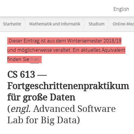
English
Breadcrumb-
Startseite
Mathematik und Informatik
Studium
Online-Mo
Navigation
Hauptinhalt
Dieser Eintrag ist aus dem Wintersemester 2018/19
und möglicherweise veraltet. Ein aktuelles Äquivalent
finden Sie
hier
.
CS 613 —
Fortgeschrittenenpraktikum
für große Daten
(
engl.
Advanced Software
Lab for Big Data)