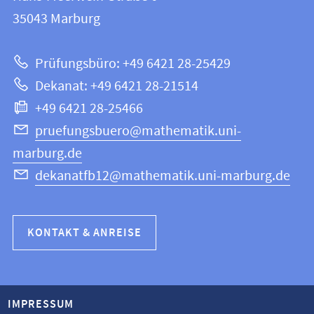
12
Informationen
35043
Marburg
|
zur
Mathematik
Prüfungsbüro: +49 6421 28-25429
und
Website
Dekanat: +49 6421 28-21514
Informatik
+49 6421 28-25466
pruefungsbuero@mathematik.uni-
marburg.de
dekanatfb12@mathematik.uni-marburg.de
KONTAKT & ANREISE
IMPRESSUM