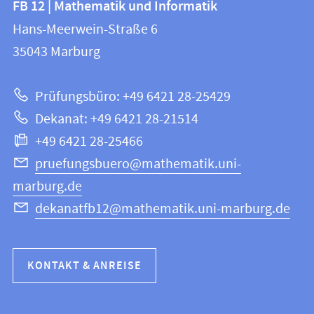
FB 12 | Mathematik und Informatik
FB
und
Hans-Meerwein-Straße 6
12
Informationen
35043
Marburg
|
zur
Mathematik
Prüfungsbüro: +49 6421 28-25429
und
Website
Dekanat: +49 6421 28-21514
Informatik
+49 6421 28-25466
pruefungsbuero@mathematik.uni-
marburg.de
dekanatfb12@mathematik.uni-marburg.de
KONTAKT & ANREISE