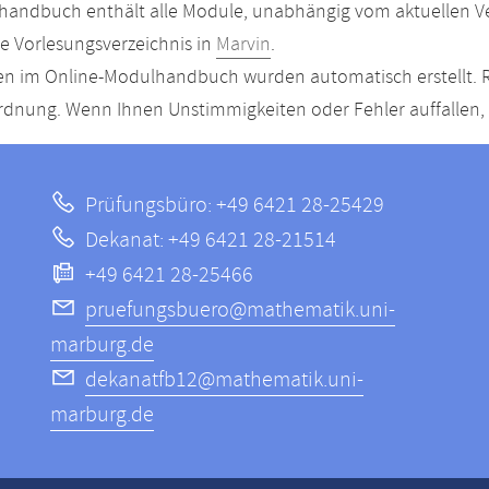
andbuch enthält alle Module, unabhängig vom aktuellen Ver
le Vorlesungsverzeichnis in
Marvin
.
n im Online-Modulhandbuch wurden automatisch erstellt. R
dnung. Wenn Ihnen Unstimmigkeiten oder Fehler auffallen, s
Prüfungsbüro: +49 6421 28-25429
Dekanat: +49 6421 28-21514
+49 6421 28-25466
pruefungsbuero@mathematik.uni-
marburg.de
dekanatfb12@mathematik.uni-
marburg.de