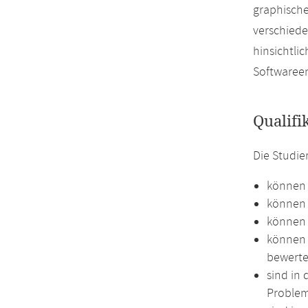
graphische
verschiede
hinsichtli
Softwareen
Qualifi
Die Studi
können 
können 
können 
können 
bewerte
sind in
Proble