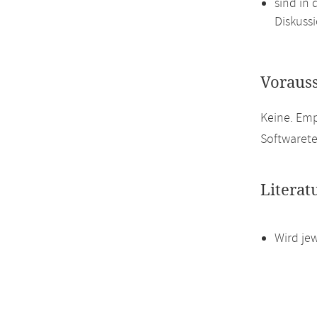
sind in 
Diskussi
Voraus
Keine. Em
Softwarete
Literat
Wird je