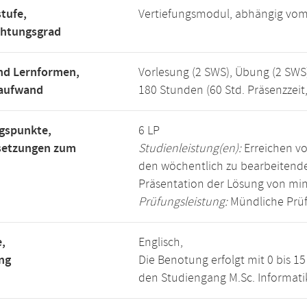
tufe,
Vertiefungsmodul, abhängig vo
chtungsgrad
nd Lernformen,
Vorlesung (2 SWS), Übung (2 SWS
saufwand
180 Stunden (60 Std. Präsenzzeit
gspunkte,
6 LP
setzungen zum
Studienleistung(en):
Erreichen vo
den wöchentlich zu bearbeiten
Präsentation der Lösung von mi
Prüfungsleistung:
Mündliche Prüf
,
Englisch,
ng
Die Benotung erfolgt mit 0 bis 
den Studiengang M.Sc. Informati