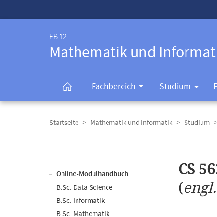
Service-
Navigation
FB 12
Mathematik und Informat
Fachbereich
Studium
Breadcrumb-
Navigation
Startseite
Mathematik und Informatik
Studium
Content-
Navigation
Hauptinhal
CS 56
Online-Modulhandbuch
(
engl
B.Sc. Data Science
B.Sc. Informatik
B.Sc. Mathematik