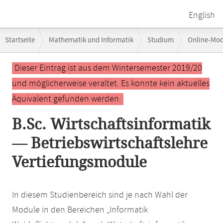
English
Breadcrumb-
Startseite
Mathematik und Informatik
Studium
Online-Mo
Navigation
Hauptinhalt
Dieser Eintrag ist aus dem Wintersemester 2019/20
und möglicherweise veraltet. Es konnte kein aktuelles
Äquivalent gefunden werden.
B.Sc. Wirtschaftsinformatik
— Betriebswirtschaftslehre
Vertiefungsmodule
In diesem Studienbereich sind je nach Wahl der
Module in den Bereichen „Informatik