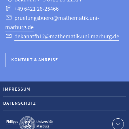
Informatik
+49 6421 28-25466
pruefungsbuero@mathematik.uni-
marburg.de
dekanatfb12@mathematik.uni-marburg.de
KONTAKT & ANREISE
IMPRESSUM
DATENSCHUTZ
Service-
Navigation