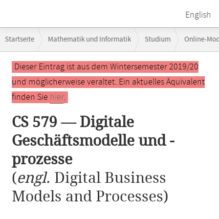
English
Breadcrumb-
Startseite
Mathematik und Informatik
Studium
Online-Mo
Navigation
CS 579 — Digitale Geschäftsmodelle und -prozesse
Hauptinhalt
Dieser Eintrag ist aus dem Wintersemester 2019/20
und möglicherweise veraltet. Ein aktuelles Äquivalent
finden Sie
hier
.
CS 579 — Digitale
Geschäftsmodelle und -
prozesse
(
engl.
Digital Business
Models and Processes)