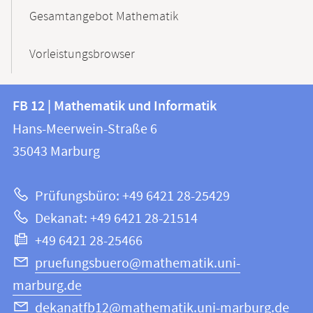
Gesamtangebot Mathematik
Vorleistungsbrowser
Kontakt
Kontaktinformationen
FB 12 | Mathematik und Informatik
FB
und
Hans-Meerwein-Straße 6
12
Informationen
35043
Marburg
|
zur
Mathematik
Prüfungsbüro: +49 6421 28-25429
und
Website
Dekanat: +49 6421 28-21514
Informatik
+49 6421 28-25466
pruefungsbuero@mathematik.uni-
marburg.de
dekanatfb12@mathematik.uni-marburg.de