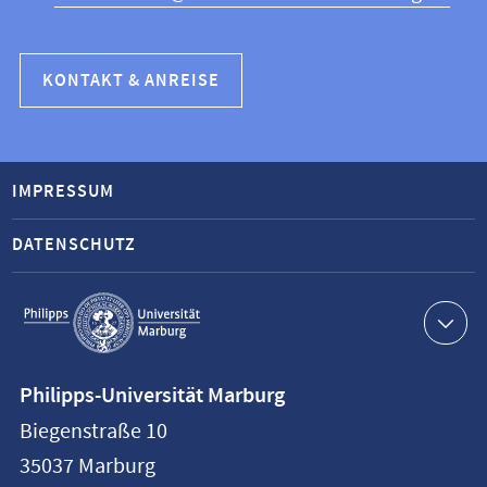
KONTAKT & ANREISE
IMPRESSUM
DATENSCHUTZ
Service-
Navigation
Kontaktinformationen
Philipps-Universität Marburg
Philipps-
Biegenstraße 10
Universität
35037
Marburg
Marburg