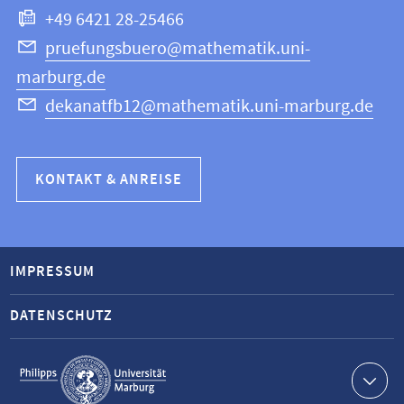
+49 6421 28-25466
pruefungsbuero@mathematik.uni-
marburg.de
dekanatfb12@mathematik.uni-marburg.de
KONTAKT & ANREISE
IMPRESSUM
DATENSCHUTZ
Service-
Navigation