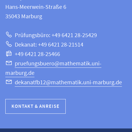
FB
und
Hans-Meerwein-Straße 6
12
Informationen
35043
Marburg
|
zur
Mathematik
Prüfungsbüro: +49 6421 28-25429
und
Website
Dekanat: +49 6421 28-21514
Informatik
+49 6421 28-25466
pruefungsbuero@mathematik.uni-
marburg.de
dekanatfb12@mathematik.uni-marburg.de
KONTAKT & ANREISE