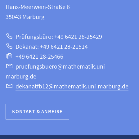
FB
und
Hans-Meerwein-Straße 6
12
Informationen
35043
Marburg
|
zur
Mathematik
Prüfungsbüro: +49 6421 28-25429
und
Website
Dekanat: +49 6421 28-21514
Informatik
+49 6421 28-25466
pruefungsbuero@mathematik.uni-
marburg.de
dekanatfb12@mathematik.uni-marburg.de
KONTAKT & ANREISE