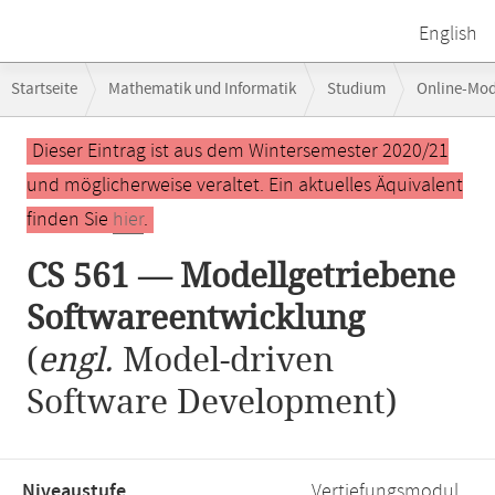
English
Breadcrumb-
Startseite
Mathematik und Informatik
Studium
Online-Mo
Navigation
CS 561 — Modellgetriebene Softwareentwicklung
Hauptinhalt
Dieser Eintrag ist aus dem Wintersemester 2020/21
und möglicherweise veraltet. Ein aktuelles Äquivalent
finden Sie
hier
.
CS 561 — Modellgetriebene
Softwareentwicklung
(
engl.
Model-driven
Software Development)
Niveaustufe,
Vertiefungsmodul,