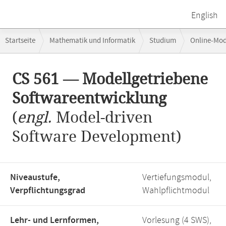
English
Breadcrumb-
Startseite
Mathematik und Informatik
Studium
Online-Mo
Navigation
CS 561 — Modellgetriebene Softwareentwicklung
Hauptinhalt
CS 561 — Modellgetriebene
Softwareentwicklung
(
engl.
Model-driven
Software Development)
Niveaustufe,
Vertiefungsmodul,
Verpflichtungsgrad
Wahlpflichtmodul
Lehr- und Lernformen,
Vorlesung (4 SWS),