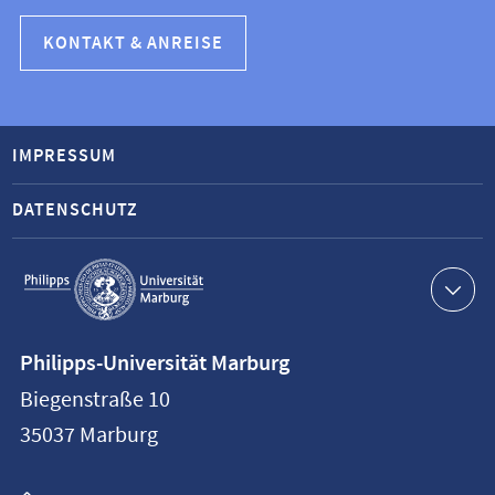
KONTAKT & ANREISE
IMPRESSUM
DATENSCHUTZ
Service-
Navigation
Kontaktinformationen
Philipps-Universität Marburg
Philipps-
Biegenstraße 10
Universität
35037
Marburg
Marburg