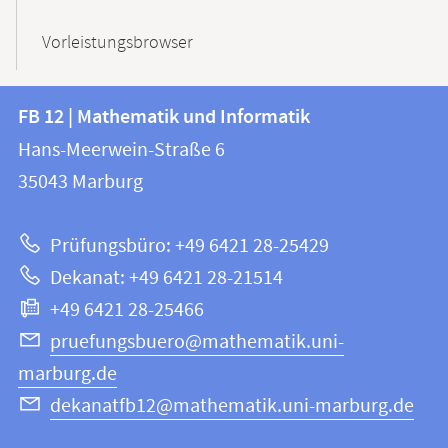
Vorleistungsbrowser
Kontakt
Kontaktinformationen
FB 12 | Mathematik und Informatik
FB
und
Hans-Meerwein-Straße 6
12
Informationen
35043
Marburg
|
zur
Mathematik
Prüfungsbüro: +49 6421 28-25429
und
Website
Dekanat: +49 6421 28-21514
Informatik
+49 6421 28-25466
pruefungsbuero@mathematik.uni-
marburg.de
dekanatfb12@mathematik.uni-marburg.de