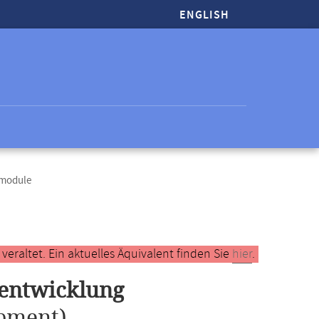
ENGLISH
tmodule
raltet. Ein aktuelles Äquivalent finden Sie
hier
.
eentwicklung
pment)