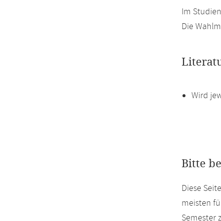
Im Studien
Die Wahlmö
Literat
Wird je
Bitte b
Diese Sei
meisten fü
Semester z