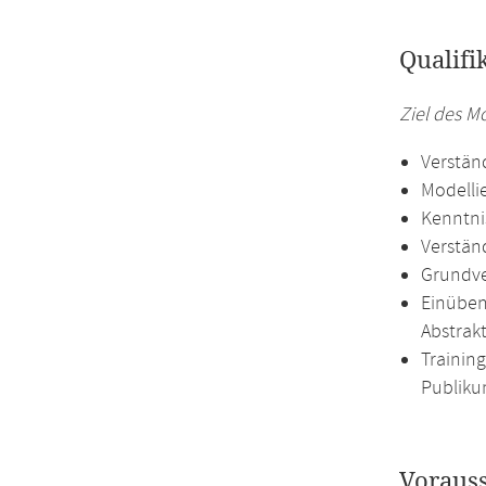
Qualifi
Ziel des M
Verstän
Modelli
Kenntni
Verstän
Grundve
Einüben
Abstrak
Trainin
Publiku
Voraus