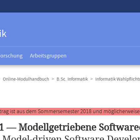
ik
Forschung
Arbeitsgruppen
Online-Modulhandbuch
B.Sc. Informatik
Informatik Wahlpflich
t
ntrag ist aus dem Sommersemester 2018 und möglicherweise ve
1 — Modellgetriebene Softwar
.
Model-driven Software Develo