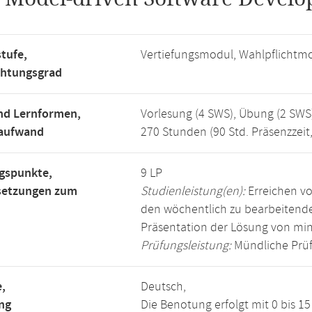
tufe,
Vertiefungsmodul, Wahlpflichtm
chtungsgrad
nd Lernformen,
Vorlesung (4 SWS), Übung (2 SWS
saufwand
270 Stunden (90 Std. Präsenzzeit
gspunkte,
9 LP
setzungen zum
Studienleistung(en):
Erreichen vo
den wöchentlich zu bearbeiten
Präsentation der Lösung von mi
Prüfungsleistung:
Mündliche Prüf
,
Deutsch,
ng
Die Benotung erfolgt mit 0 bis 