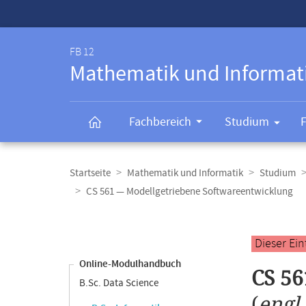
Service-
Navigation
FB 12
Mathematik und Informat
Fachbereich
Studium
Breadcrumb-
Navigation
Startseite
Mathematik und Informatik
Studium
CS 561 — Modellgetriebene Softwareentwicklung
Content-
Navigation
Hauptinhal
Dieser Ei
Online-Modulhandbuch
CS 56
B.Sc. Data Science
(
engl