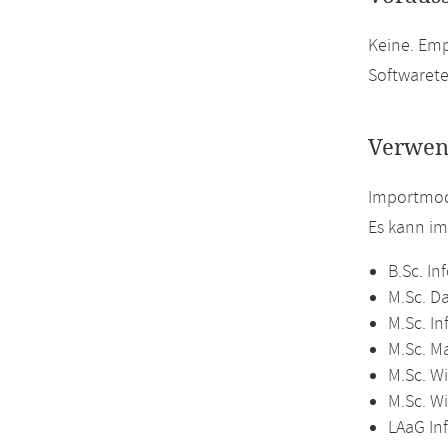
Keine. Em
Softwarete
Verwen
Importmodu
Es kann i
B.Sc. In
M.Sc. D
M.Sc. In
M.Sc. M
M.Sc. Wi
M.Sc. W
LAaG In