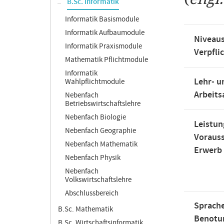
B.Sc. Informatik
Informatik Basismodule
Informatik Aufbaumodule
Niveaus
Informatik Praxismodule
Verpfli
Mathematik Pflichtmodule
Informatik
Lehr- u
Wahlpflichtmodule
Arbeit
Nebenfach
Betriebswirtschaftslehre
Nebenfach Biologie
Leistun
Nebenfach Geographie
Voraus
Nebenfach Mathematik
Erwerb
Nebenfach Physik
Nebenfach
Volkswirtschaftslehre
Abschlussbereich
Sprache
B.Sc. Mathematik
Benotu
B.Sc. Wirtschaftsinformatik