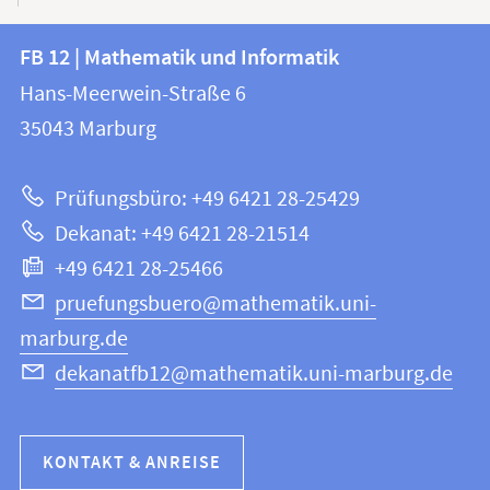
Kontakt
Kontaktinformationen
FB 12 | Mathematik und Informatik
FB
und
Hans-Meerwein-Straße 6
12
Informationen
35043
Marburg
|
zur
Mathematik
Prüfungsbüro: +49 6421 28-25429
und
Website
Dekanat: +49 6421 28-21514
Informatik
+49 6421 28-25466
pruefungsbuero@mathematik.uni-
marburg.de
dekanatfb12@mathematik.uni-marburg.de
KONTAKT & ANREISE