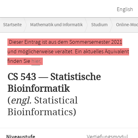
English
Breadcrumb-
Startseite
Mathematik und Informatik
Studium
Online-Mo
Navigation
Hauptinhalt
Dieser Eintrag ist aus dem Sommersemester 2021
und möglicherweise veraltet. Ein aktuelles Äquivalent
finden Sie
hier
.
CS 543 — Statistische
Bioinformatik
(
engl.
Statistical
Bioinformatics)
Niveaustufe,
Vertiefungsmodul,