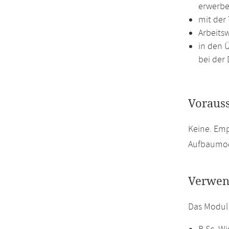
erwerbe
mit der
Arbeits
in den 
bei der 
Voraus
Keine. Emp
Aufbaumod
Verwen
Das Modul