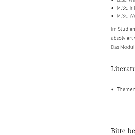
B.Sc. Wi
M.Sc. In
M.Sc. Wi
Im Studien
absolviert
Das Modul 
Literat
Themen
Bitte b