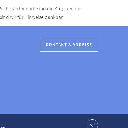
echtsverbindlich sind die Angaben der
ind wir für Hinweise dankbar.
KONTAKT & ANREISE
tz