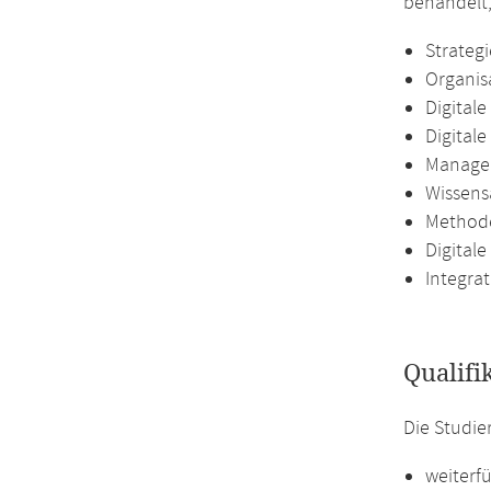
behandelt,
Strateg
Organis
Digital
Digital
Managem
Wissens
Methode
Digital
Integra
Qualifi
Die Studie
weiterf