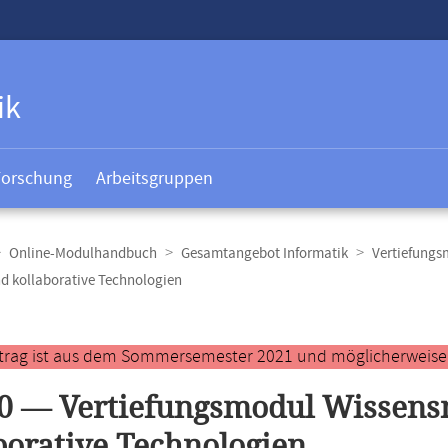
ik
Forschung
Arbeitsgruppen
Online-Modulhandbuch
Gesamtangebot Informatik
Vertiefungs
 kollaborative Technologien
t
ntrag ist aus dem Sommersemester 2021 und möglicherweise ve
40 — Vertiefungsmodul Wissen
borative Technologien