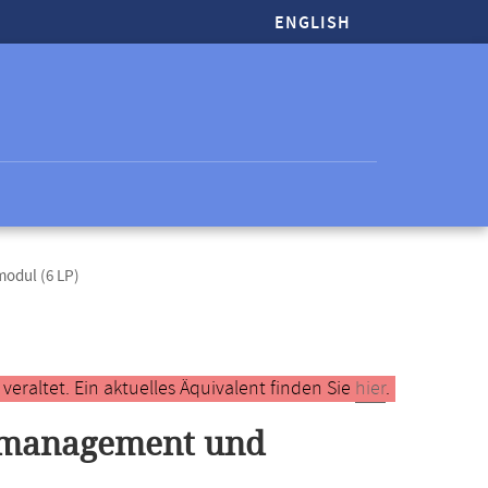
ENGLISH
modul (6 LP)
raltet. Ein aktuelles Äquivalent finden Sie
hier
.
smanagement und