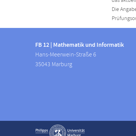
das aktuel
Die Angabe
Prüfungsor
Kontakt
Kontaktinformationen
und
FB 12 | Mathematik und Informatik
FB
Hans-Meerwein-Straße 6
Informationen
12
35043
Marburg
zur
|
Mathematik
Website
und
Informatik
Service-
Kontaktinformationen auskla
Navigation