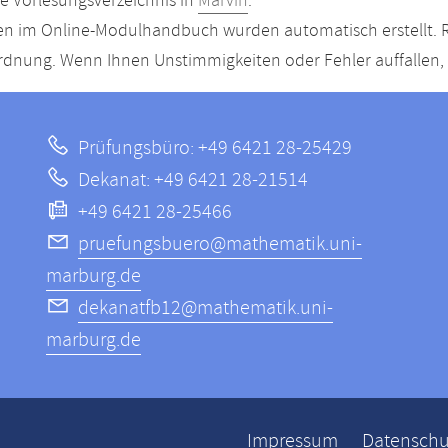
le Vorlesungsverzeichnis in
Marvin
.
n im Online-Modulhandbuch wurden automatisch erstellt. R
dnung. Wenn Ihnen Unstimmigkeiten oder Fehler auffallen, s
Prüfungsbüro: +49 6421 28-25429
Dekanat: +49 6421 28-21514
+49 6421 28-25466
pruefungsbuero@mathematik.uni-
marburg.de
dekanatfb12@mathematik.uni-
marburg.de
ppen
Impressum
Datenschu