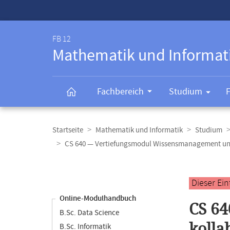
Service-
Navigation
FB 12
Mathematik und Informat
Fachbereich
Studium
Breadcrumb-
Navigation
Startseite
Mathematik und Informatik
Studium
CS 640 — Vertiefungsmodul Wissensmanagement und
Content-
Navigation
Hauptinhal
Dieser Ei
Online-Modulhandbuch
CS 6
B.Sc. Data Science
kolla
B.Sc. Informatik