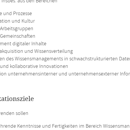
 insbes. aus den Bereichen
ie und Prozesse
ation und Kultur
e Arbeitsgruppen
e Gemeinschaften
ent digitaler Inhalte
akquisition und Wissensverteilung
n des Wissensmanagements in schwachstrukturierten Dat
e und kollaborative Innovationen
tion unternehmensinterner und unternehmensexterner Info
kationsziele
renden sollen
ührende Kenntnisse und Fertigkeiten im Bereich Wissensma