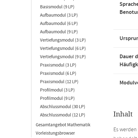
Sprache
Basismodul (9 LP)
Benotu
Aufbaumodul (3 LP)
Aufbaumodul (6 LP)
Aufbaumodul (9 LP)
Urspru
Vertiefungsmodul (3 LP)
Vertiefungsmodul (6 LP)
Dauer d
Vertiefungsmodul (9 LP)
Häufigk
Praxismodul (3 LP)
Praxismodul (6 LP)
Praxismodul (12 LP)
Modulve
Profilmodul (3 LP)
Profilmodul (9 LP)
Abschlussmodul (30 LP)
Inhalt
Abschlussmodul (12 LP)
Gesamtangebot Mathematik
Es werden 
Vorleistungsbrowser