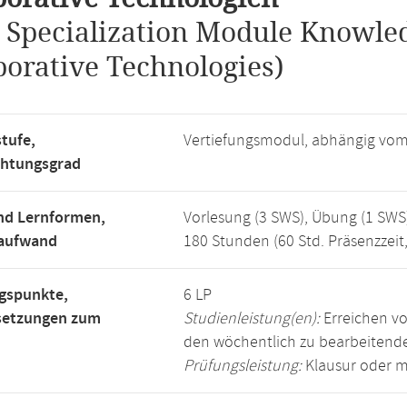
.
Specialization Module Knowl
borative Technologies)
tufe,
Vertiefungsmodul, abhängig vo
chtungsgrad
nd Lernformen,
Vorlesung (3 SWS), Übung (1 SWS
saufwand
180 Stunden (60 Std. Präsenzzeit
gspunkte,
6 LP
setzungen zum
Studienleistung(en):
Erreichen vo
den wöchentlich zu bearbeiten
Prüfungsleistung:
Klausur oder m