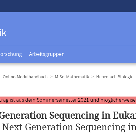
ik
Forschung
Arbeitsgruppen
Online-Modulhandbuch
M.Sc. Mathematik
Nebenfach Biologie
t
ntrag ist aus dem Sommersemester 2021 und möglicherweise ve
Generation Sequencing in Euka
.
Next Generation Sequencing in