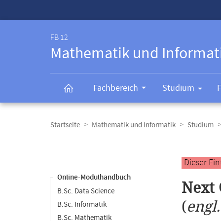
Service-
Navigation
FB 12
Mathematik und Informat
Fachbereich
Studium
Breadcrumb-
Navigation
Startseite
Mathematik und Informatik
Studium
Content-
Navigation
Hauptinhal
Dieser Ei
Online-Modulhandbuch
Next 
B.Sc. Data Science
(
engl
B.Sc. Informatik
B.Sc. Mathematik