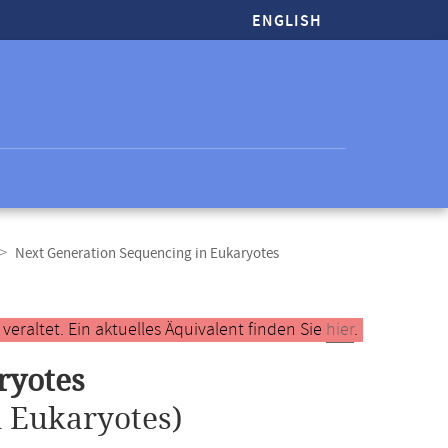
ENGLISH
Next Generation Sequencing in Eukaryotes
raltet. Ein aktuelles Äquivalent finden Sie
hier
.
ryotes
 Eukaryotes)