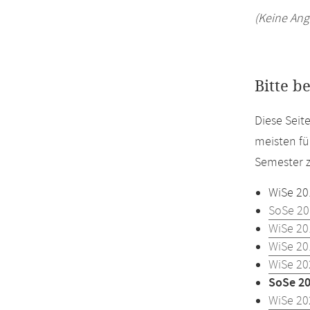
(Keine Ang
Bitte b
Diese Sei
meisten fü
Semester z
WiSe 20
SoSe 20
WiSe 20
WiSe 20
WiSe 20
SoSe 2
WiSe 20