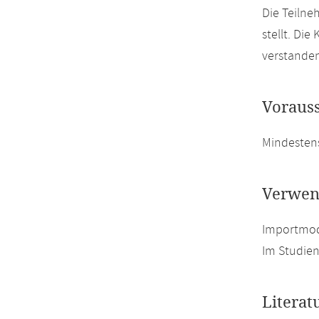
Die Teiln
stellt. Di
verstanden
Voraus
Mindesten
Verwen
Importmodu
Im Studien
Literat