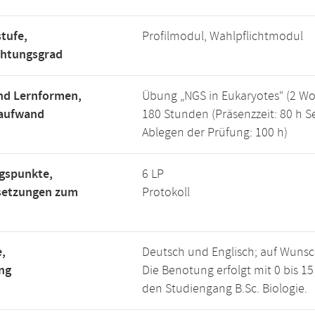
tufe,
Profilmodul, Wahlpflichtmodul
chtungsgrad
nd Lernformen,
Übung „NGS in Eukaryotes“ (2 Wo
saufwand
180 Stunden (Präsenzzeit: 80 h S
Ablegen der Prüfung: 100 h)
gspunkte,
6 LP
setzungen zum
Protokoll
,
Deutsch und Englisch; auf Wunsch
ng
Die Benotung erfolgt mit 0 bis 
den Studiengang B.Sc. Biologie.