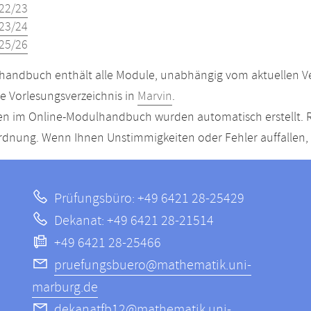
22/23
23/24
25/26
andbuch enthält alle Module, unabhängig vom aktuellen Ver
le Vorlesungsverzeichnis in
Marvin
.
n im Online-Modulhandbuch wurden automatisch erstellt. R
dnung. Wenn Ihnen Unstimmigkeiten oder Fehler auffallen, s
Prüfungsbüro: +49 6421 28-25429
Dekanat: +49 6421 28-21514
+49 6421 28-25466
pruefungsbuero@mathematik.uni-
marburg.de
dekanatfb12@mathematik.uni-