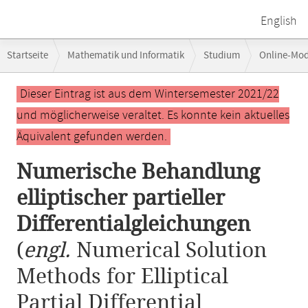
English
Breadcrumb-
Startseite
Mathematik und Informatik
Studium
Online-Mo
Navigation
Numerische Behandlung elliptischer partieller Differentialgleichungen
Hauptinhalt
Dieser Eintrag ist aus dem Wintersemester 2021/22
und möglicherweise veraltet. Es konnte kein aktuelles
Äquivalent gefunden werden.
Numerische Behandlung
elliptischer partieller
Differentialgleichungen
(
engl.
Numerical Solution
Methods for Elliptical
Partial Differential