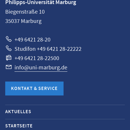
Philipps-Universität Marburg
Philipps-
Biegenstraße 10
Universität
35037
Marburg
Marburg
+49 6421 28-20
Studifon +49 6421 28-22222
+49 6421 28-22500
info@uni-marburg.de
KONTAKT & SERVICE
Mobile-
AKTUELLES
Service-
Navigation
STARTSEITE