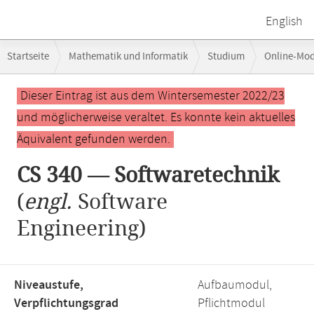
English
Breadcrumb-
Startseite
Mathematik und Informatik
Studium
Online-Mo
Navigation
Hauptinhalt
Dieser Eintrag ist aus dem Wintersemester 2022/23
und möglicherweise veraltet. Es konnte kein aktuelles
Äquivalent gefunden werden.
CS 340 — Softwaretechnik
(
engl.
Software
Engineering)
Niveaustufe,
Aufbaumodul,
Verpflichtungsgrad
Pflichtmodul