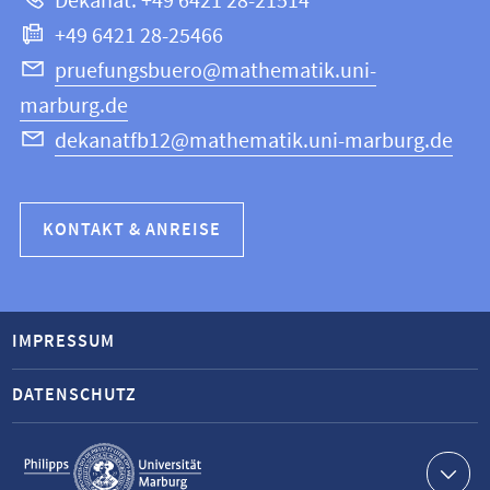
Dekanat: +49 6421 28-21514
Informatik
+49 6421 28-25466
pruefungsbuero@mathematik.uni-
marburg.de
dekanatfb12@mathematik.uni-marburg.de
KONTAKT & ANREISE
IMPRESSUM
DATENSCHUTZ
Service-
Navigation