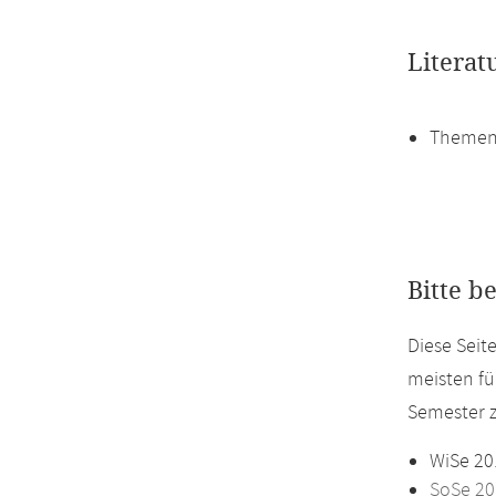
Literat
Themen
Bitte b
Diese Seit
meisten fü
Semester z
WiSe 20
SoSe 20