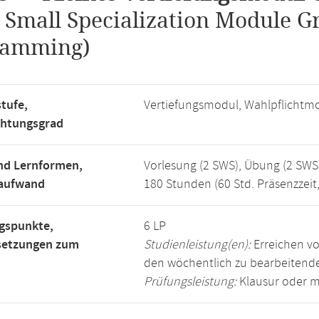
.
Small Specialization Module G
ramming)
tufe,
Vertiefungsmodul, Wahlpflichtm
chtungsgrad
nd Lernformen,
Vorlesung (2 SWS), Übung (2 SWS
saufwand
180 Stunden (60 Std. Präsenzzeit
gspunkte,
6 LP
setzungen zum
Studienleistung(en):
Erreichen vo
den wöchentlich zu bearbeiten
Prüfungsleistung:
Klausur oder m