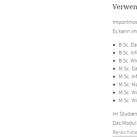
Verwen
Importmodu
Es kann i
B.Sc. Da
B.Sc. In
B.Sc. Wi
M.Sc. D
M.Sc. In
M.Sc. M
M.Sc. Wi
M.Sc. W
Im Studien
Das Modul 
Bereichsb