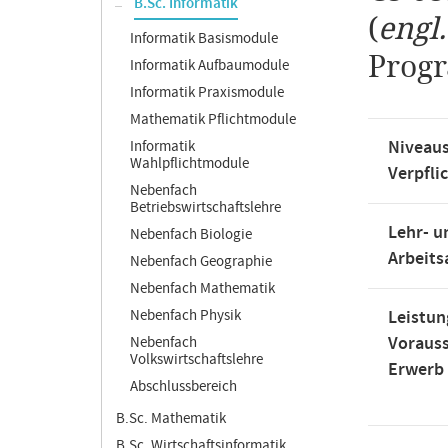
B.Sc. Informatik
(
engl
Informatik Basismodule
Prog
Informatik Aufbaumodule
Informatik Praxismodule
Mathematik Pflichtmodule
Niveaus
Informatik
Wahlpflichtmodule
Verpfli
Nebenfach
Betriebswirtschaftslehre
Lehr- u
Nebenfach Biologie
Arbeit
Nebenfach Geographie
Nebenfach Mathematik
Nebenfach Physik
Leistun
Voraus
Nebenfach
Volkswirtschaftslehre
Erwerb
Abschlussbereich
B.Sc. Mathematik
B.Sc. Wirtschaftsinformatik