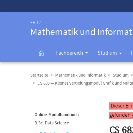
Service-
Navigation
FB 12
Mathematik und Informat
Fachbereich
Studium
Breadcrumb-
Navigation
Startseite
Mathematik und Informatik
Studium
CS 683 — Kleines Vertiefungsmodul Grafik und Mult
Content-
Navigation
Hauptinhal
Dieser Ei
gefunden 
Online-Modulhandbuch
B.Sc. Data Science
CS 68