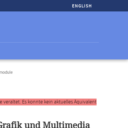
ENGLISH
tmodule
veraltet. Es konnte kein aktuelles Äquivalent
Grafik und Multimedia