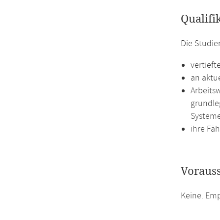
Qualifi
Die Studie
vertief
an aktu
Arbeits
grundle
Systeme
ihre Fä
Voraus
Keine. Em