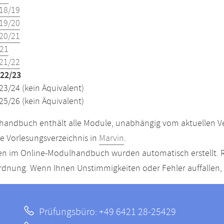
18/19
19/20
20/21
21
21/22
22/23
23/24 (kein Äquivalent)
25/26 (kein Äquivalent)
andbuch enthält alle Module, unabhängig vom aktuellen Ver
le Vorlesungsverzeichnis in
Marvin
.
n im Online-Modulhandbuch wurden automatisch erstellt. R
dnung. Wenn Ihnen Unstimmigkeiten oder Fehler auffallen, s
Prüfungsbüro: +49 6421 28-25429