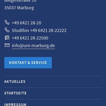
Biegenstraße 10
Universität
35037
Marburg
Marburg
+49 6421 28-20
Studifon +49 6421 28-22222
+49 6421 28-22500
info@uni-marburg.de
KONTAKT & SERVICE
Mobile-
AKTUELLES
Service-
Navigation
STARTSEITE
und
IMPRESSUM