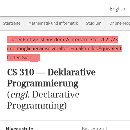
English
Breadcrumb-
Startseite
Mathematik und Informatik
Studium
Online-Mo
Navigation
CS 310 — Deklarative Programmierung
Hauptinhalt
Dieser Eintrag ist aus dem Wintersemester 2022/23
und möglicherweise veraltet. Ein aktuelles Äquivalent
finden Sie
hier
.
CS 310 — Deklarative
Programmierung
(
engl.
Declarative
Programming)
Niveaustufe,
Basismodul,