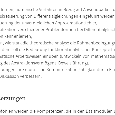
l lernen, numerische Verfahren in Bezug auf Anwendbarkeit
Diskretisierung von Differentialgleichungen eingeführt werd
uerung der unvermeidlichen Approximationsfehler,
ssifikation verschiedener Problemformen bei Differentialgl
en kennenlernen,
n, wie stark die theoretische Analyse die Rahmenbedingunge
ndere soll die Bedeutung funktionalanalytischer Konzepte f
tische Arbeitsweisen einüben (Entwickeln von mathematisc
g des Abstraktionsvermögens, Beweisführung),
Übungen ihre mündliche Kommunikationsfähigkeit durch Ein
Diskussion verbessern.
setzungen
pfohlen werden die Kompetenzen, die in den Basismodulen