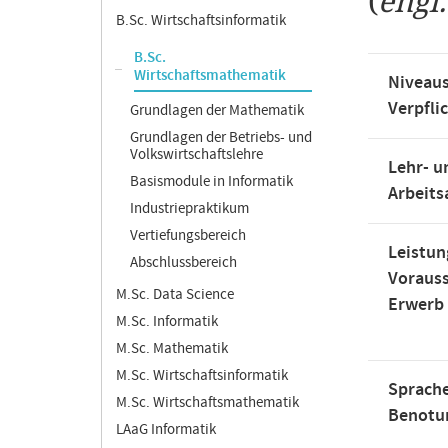
(
engl
B.Sc. Wirtschaftsinformatik
B.Sc.
Wirtschaftsmathematik
Niveaus
Verpfli
Grundlagen der Mathematik
Grundlagen der Betriebs- und
Volkswirtschaftslehre
Lehr- u
Basismodule in Informatik
Arbeit
Industriepraktikum
Vertiefungsbereich
Leistun
Abschlussbereich
Voraus
M.Sc. Data Science
Erwerb
M.Sc. Informatik
M.Sc. Mathematik
M.Sc. Wirtschaftsinformatik
Sprache
M.Sc. Wirtschaftsmathematik
Benotu
LAaG Informatik