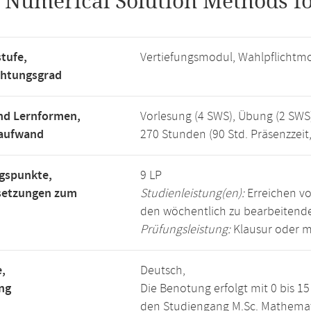
.
Numerical Solution Methods fo
tufe,
Vertiefungsmodul, Wahlpflichtm
chtungsgrad
nd Lernformen,
Vorlesung (4 SWS), Übung (2 SWS
saufwand
270 Stunden (90 Std. Präsenzzeit
gspunkte,
9 LP
setzungen zum
Studienleistung(en):
Erreichen vo
den wöchentlich zu bearbeiten
Prüfungsleistung:
Klausur oder m
,
Deutsch,
ng
Die Benotung erfolgt mit 0 bis 
den Studiengang M.Sc. Mathemat