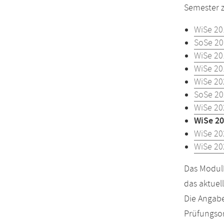
Semester z
WiSe 20
SoSe 20
WiSe 20
WiSe 20
WiSe 20
SoSe 20
WiSe 20
WiSe 20
WiSe 20
WiSe 20
Das Modulh
das aktuel
Die Angabe
Prüfungsor