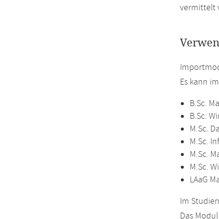
vermittelt
Verwen
Importmod
Es kann i
B.Sc. M
B.Sc. W
M.Sc. D
M.Sc. In
M.Sc. M
M.Sc. W
LAaG M
Im Studien
Das Modul 