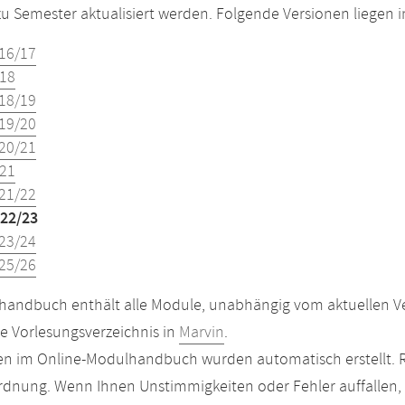
u Semester aktualisiert werden. Folgende Versionen liegen
16/17
18
18/19
19/20
20/21
21
21/22
22/23
23/24
25/26
andbuch enthält alle Module, unabhängig vom aktuellen Ver
le Vorlesungsverzeichnis in
Marvin
.
n im Online-Modulhandbuch wurden automatisch erstellt. R
dnung. Wenn Ihnen Unstimmigkeiten oder Fehler auffallen, s