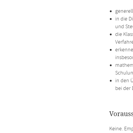
generel
in die 
und Ste
die Kla
Verfahr
erkenne
insbeso
mathema
Schulun
in den 
bei der 
Voraus
Keine. Em