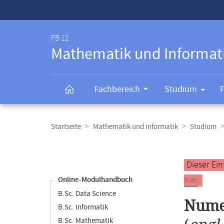
Service-
Navigation
FB 12
Mathematik und Informat
Fachbereich
Studium
Breadcrumb-
Navigation
Startseite
Mathematik und Informatik
Studium
Content-
Navigation
Hauptinhal
Dieser Ein
hier
.
Online-Modulhandbuch
B.Sc. Data Science
Numer
B.Sc. Informatik
B.Sc. Mathematik