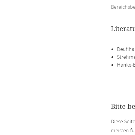
Bereichsb
Literat
Deuflha
Strehmel
Hanke-B
Bitte b
Diese Seit
meisten fü