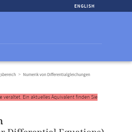
ENGLISH
gsbereich
Numerik von Differentialgleichungen
veraltet. Ein aktuelles Äquivalent finden Sie
n