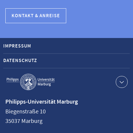
KONTAKT & ANREISE
IMPRESSUM
DATENSCHUTZ
Service-
Navigation
Kontaktinformationen
Philipps-Universität Marburg
Philipps-
Biegenstraße 10
Universität
35037
Marburg
Marburg