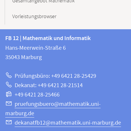
Gesamtangebot Mathematik
Vorleistungsbrowser
Kontakt
Kontaktinformationen
FB 12 | Mathematik und Informatik
FB
und
Hans-Meerwein-Straße 6
12
Informationen
35043
Marburg
|
zur
Mathematik
Prüfungsbüro: +49 6421 28-25429
und
Website
Dekanat: +49 6421 28-21514
Informatik
+49 6421 28-25466
pruefungsbuero@mathematik.uni-
marburg.de
dekanatfb12@mathematik.uni-marburg.de