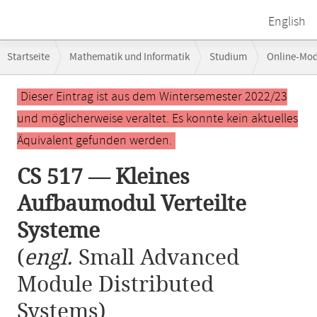
English
Breadcrumb-
Startseite
Mathematik und Informatik
Studium
Online-Mo
Navigation
CS 517 — Kleines Aufbaumodul Verteilte Systeme
Hauptinhalt
Dieser Eintrag ist aus dem Wintersemester 2022/23
und möglicherweise veraltet. Es konnte kein aktuelles
Äquivalent gefunden werden.
CS 517 — Kleines
Aufbaumodul Verteilte
Systeme
(
engl.
Small Advanced
Module Distributed
Systems)