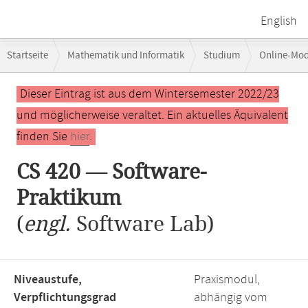
English
Breadcrumb-
Startseite
Mathematik und Informatik
Studium
Online-Mo
Navigation
Hauptinhalt
Dieser Eintrag ist aus dem Wintersemester 2022/23
und möglicherweise veraltet. Ein aktuelles Äquivalent
finden Sie
hier
.
CS 420 — Software-
Praktikum
(
engl.
Software Lab)
Niveaustufe,
Praxismodul,
Verpflichtungsgrad
abhängig vom