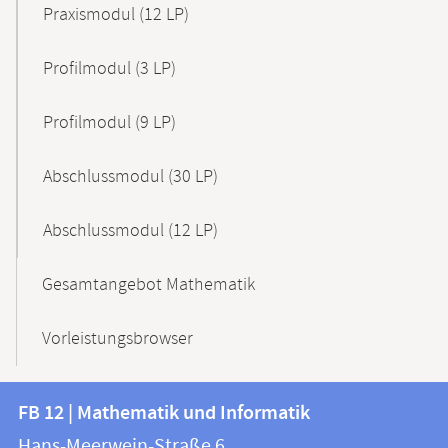
Praxismodul (12 LP)
Profilmodul (3 LP)
Profilmodul (9 LP)
Abschlussmodul (30 LP)
Abschlussmodul (12 LP)
Gesamtangebot Mathematik
Vorleistungsbrowser
Kontakt
Kontaktinformationen
FB 12 | Mathematik und Informatik
FB
und
Hans-Meerwein-Straße 6