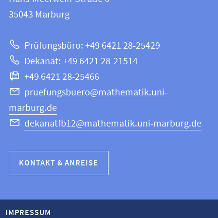
12
Informationen
35043
Marburg
|
zur
Mathematik
Prüfungsbüro: +49 6421 28-25429
und
Website
Dekanat: +49 6421 28-21514
Informatik
+49 6421 28-25466
pruefungsbuero@mathematik.uni-
marburg.de
dekanatfb12@mathematik.uni-marburg.de
KONTAKT & ANREISE
IMPRESSUM