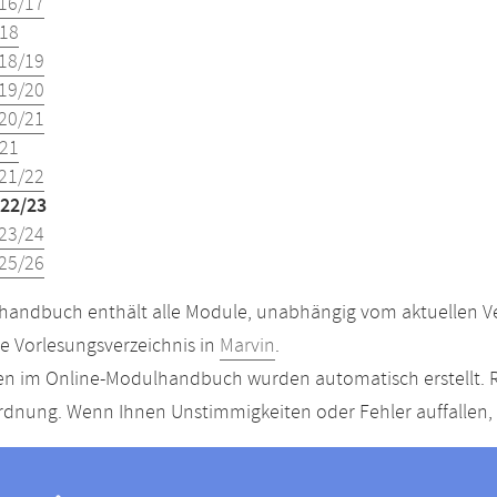
16/17
18
18/19
19/20
20/21
21
21/22
22/23
23/24
25/26
andbuch enthält alle Module, unabhängig vom aktuellen Ver
le Vorlesungsverzeichnis in
Marvin
.
n im Online-Modulhandbuch wurden automatisch erstellt. R
dnung. Wenn Ihnen Unstimmigkeiten oder Fehler auffallen, s