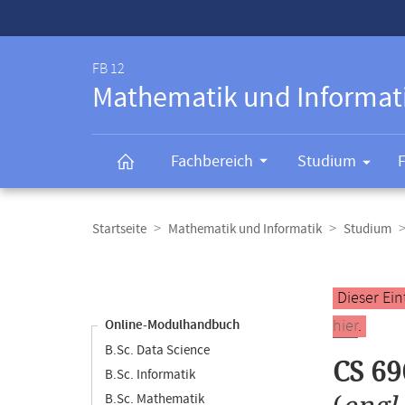
Service-
Navigation
FB 12
Mathematik und Informat
Fachbereich
Studium
Breadcrumb-
Navigation
Startseite
Mathematik und Informatik
Studium
Content-
Navigation
Hauptinhal
Dieser Ein
hier
.
Online-Modulhandbuch
B.Sc. Data Science
CS 69
B.Sc. Informatik
B.Sc. Mathematik