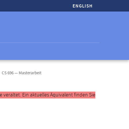
ENGLISH
CS 696 — Masterarbeit
veraltet. Ein aktuelles Äquivalent finden Sie