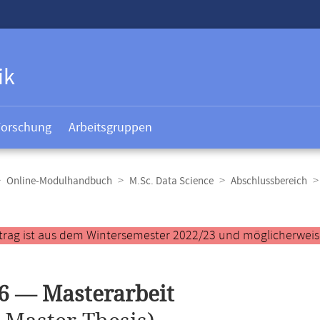
ik
Forschung
Arbeitsgruppen
Online-Modulhandbuch
M.Sc. Data Science
Abschlussbereich
t
trag ist aus dem Wintersemester 2022/23 und möglicherweise 
6 — Masterarbeit