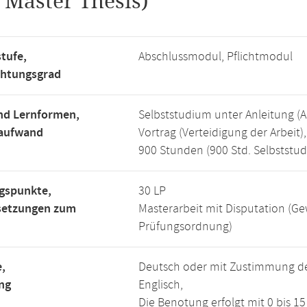
.
Master Thesis)
tufe,
Abschlussmodul, Pflichtmodul
chtungsgrad
nd Lernformen,
Selbststudium unter Anleitung (An
saufwand
Vortrag (Verteidigung der Arbeit),
900 Stunden (900 Std. Selbststu
gspunkte,
30 LP
setzungen zum
Masterarbeit mit Disputation (G
Prüfungsordnung)
,
Deutsch oder mit Zustimmung der
ng
Englisch,
Die Benotung erfolgt mit 0 bis 