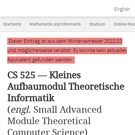
English
Breadcrumb-
Startseite
Mathematik und Informatik
Studium
Online-Mo
Navigation
CS 525 — Kleines Aufbaumodul Theoretische Informatik
Hauptinhalt
Dieser Eintrag ist aus dem Wintersemester 2022/23
und möglicherweise veraltet. Es konnte kein aktuelles
Äquivalent gefunden werden.
CS 525 — Kleines
Aufbaumodul Theoretische
Informatik
(
engl.
Small Advanced
Module Theoretical
Computer Science)