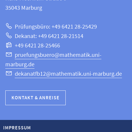
12
Informationen
35043
Marburg
|
zur
Mathematik
Prüfungsbüro: +49 6421 28-25429
und
Website
Dekanat: +49 6421 28-21514
Informatik
+49 6421 28-25466
pruefungsbuero@mathematik.uni-
marburg.de
dekanatfb12@mathematik.uni-marburg.de
KONTAKT & ANREISE
IMPRESSUM