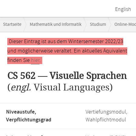
English
Breadcrumb-
Startseite
Mathematik und Informatik
Studium
Online-Mo
Navigation
Hauptinhalt
Dieser Eintrag ist aus dem Wintersemester 2022/23
und möglicherweise veraltet. Ein aktuelles Äquivalent
finden Sie
hier
.
CS 562 — Visuelle Sprachen
(
engl.
Visual Languages)
Niveaustufe,
Vertiefungsmodul,
Verpflichtungsgrad
Wahlpflichtmodul