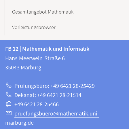
Gesamtangebot Mathematik
Vorleistungsbrowser
Kontakt
Kontaktinformationen
FB 12 | Mathematik und Informatik
FB
und
Hans-Meerwein-Straße 6
12
Informationen
35043
Marburg
|
zur
Mathematik
Prüfungsbüro: +49 6421 28-25429
und
Website
Dekanat: +49 6421 28-21514
Informatik
+49 6421 28-25466
pruefungsbuero@mathematik.uni-
marburg.de