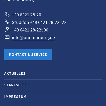
Marburg
+49 6421 28-20
Studifon +49 6421 28-22222
+49 6421 28-22500
info@uni-marburg.de
KONTAKT & SERVICE
Mobile-
AKTUELLES
Service-
Navigation
STARTSEITE
und
IMPRESSUM
Social