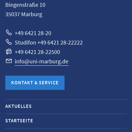
Biegenstraße 10
Universität
35037
Marburg
Marburg
+49 6421 28-20
Studifon +49 6421 28-22222
+49 6421 28-22500
info@uni-marburg.de
KONTAKT & SERVICE
Mobile-
AKTUELLES
Service-
Navigation
STARTSEITE
und