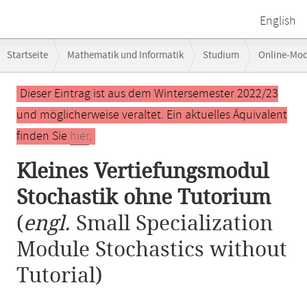
English
Breadcrumb-
Startseite
Mathematik und Informatik
Studium
Online-Mo
Navigation
Kleines Vertiefungsmodul Stochastik ohne Tutorium
Hauptinhalt
Dieser Eintrag ist aus dem Wintersemester 2022/23
und möglicherweise veraltet. Ein aktuelles Äquivalent
finden Sie
hier
.
Kleines Vertiefungsmodul
Stochastik ohne Tutorium
(
engl.
Small Specialization
Module Stochastics without
Tutorial)