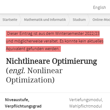
English
Breadcrumb-
Startseite
Mathematik und Informatik
Studium
Online-Mo
Navigation
Hauptinhalt
Dieser Eintrag ist aus dem Wintersemester 2022/23
und möglicherweise veraltet. Es konnte kein aktuelles
Äquivalent gefunden werden.
Nichtlineare Optimierung
(
engl.
Nonlinear
Optimization)
Niveaustufe,
Vertiefungsmodul,
Verpflichtungsgrad
Wahlpflichtmodul