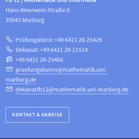
FB 12 | Mathematik und Informatik
FB
und
Hans-Meerwein-Straße 6
12
Informationen
35043
Marburg
|
zur
Mathematik
Prüfungsbüro: +49 6421 28-25429
und
Website
Dekanat: +49 6421 28-21514
Informatik
+49 6421 28-25466
pruefungsbuero@mathematik.uni-
marburg.de
dekanatfb12@mathematik.uni-marburg.de
KONTAKT & ANREISE