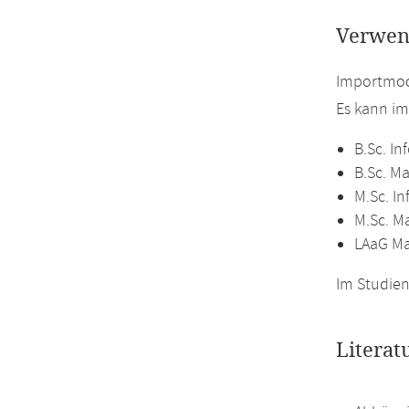
Verwen
Importmod
Es kann i
B.Sc. In
B.Sc. M
M.Sc. In
M.Sc. M
LAaG M
Im Studien
Literat