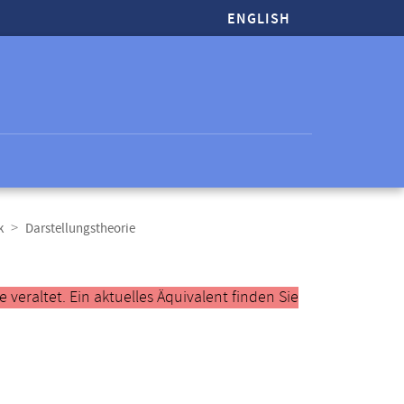
ENGLISH
k
Darstellungstheorie
veraltet. Ein aktuelles Äquivalent finden Sie