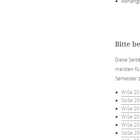
Abhängi
Bitte b
Diese Seit
meisten fü
Semester z
WiSe 20
SoSe 20
WiSe 20
WiSe 20
WiSe 20
SoSe 20