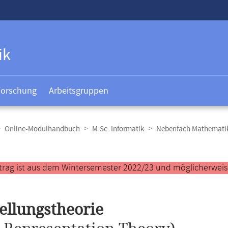
ik
Forschung
Arbeitsgruppen
Online-Modulhandbuch
M.Sc. Informatik
Nebenfach Mathemati
t
trag ist aus dem Wintersemester 2022/23 und möglicherweise 
ellungstheorie