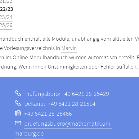
21/22
22/23
23/24
25/26
andbuch enthält alle Module, unabhängig vom aktuellen Ver
le Vorlesungsverzeichnis in
Marvin
.
n im Online-Modulhandbuch wurden automatisch erstellt. R
dnung. Wenn Ihnen Unstimmigkeiten oder Fehler auffallen, s
Prüfungsbüro: +49 6421 28-25429
Dekanat: +49 6421 28-21514
+49 6421 28-25466
pruefungsbuero@mathematik.uni-
marburg.de