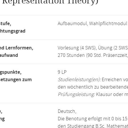
.
Representation Theory)
tufe,
Aufbaumodul, Wahlpflichtmodul
chtungsgrad
nd Lernformen,
Vorlesung (4 SWS), Übung (2 SWS
saufwand
270 Stunden (90 Std. Präsenzzeit
gspunkte,
9 LP
setzungen zum
Studienleistung(en):
Erreichen vo
den wöchentlich zu bearbeiten
Prüfungsleistung:
Klausur oder m
,
Deutsch,
ng
Die Benotung erfolgt mit 0 bis 
den Studiengang B.Sc. Mathemat