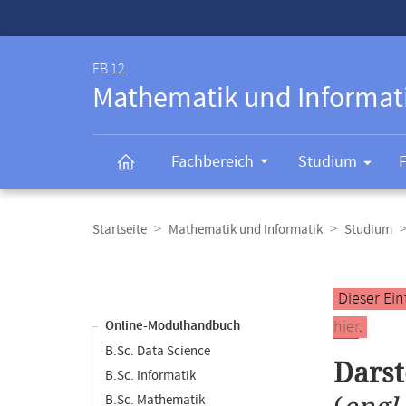
Service-
Navigation
FB 12
Mathematik und Informat
Fachbereich
Studium
Breadcrumb-
Navigation
Startseite
Mathematik und Informatik
Studium
Content-
Navigation
Hauptinhal
Dieser Ein
hier
.
Online-Modulhandbuch
B.Sc. Data Science
Darst
B.Sc. Informatik
B.Sc. Mathematik