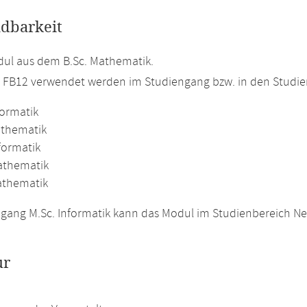
dbarkeit
ul aus dem B.Sc. Mathematik.
m FB12 verwendet werden im Studiengang bzw. in den Studi
formatik
athematik
formatik
athematik
athematik
gang M.Sc. Informatik kann das Modul im Studienbereich N
ur