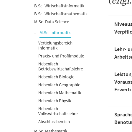
(
engl
B.Sc. Wirtschaftsinformatik
B.Sc. Wirtschaftsmathematik
M.Sc. Data Science
Niveaus
Verpfli
M.Sc. Informatik
Vertiefungsbereich
Informatik
Lehr- u
Praxis- und Profilmodule
Arbeit
Nebenfach
Betriebswirtschaftslehre
Leistun
Nebenfach Biologie
Voraus
Nebenfach Geographie
Erwerb
Nebenfach Mathematik
Nebenfach Physik
Nebenfach
Volkswirtschaftslehre
Sprache
Abschlussbereich
Benotu
M.Sc. Mathematik