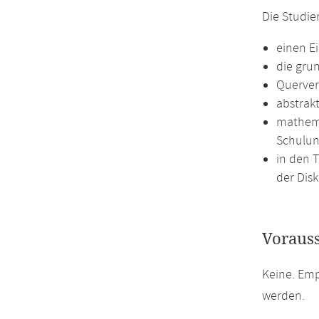
Die Studie
einen E
die gru
Querver
abstrak
mathema
Schulun
in den 
der Dis
Voraus
Keine. Em
werden.