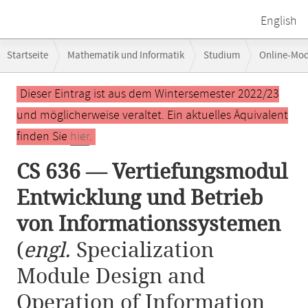
English
Breadcrumb-
Startseite
Mathematik und Informatik
Studium
Online-Mo
Navigation
CS 636 — Vertiefungsmodul Entwicklung und Betrieb von Information
Hauptinhalt
Dieser Eintrag ist aus dem Wintersemester 2022/23
und möglicherweise veraltet. Ein aktuelles Äquivalent
finden Sie
hier
.
CS 636 — Vertiefungsmodul
Entwicklung und Betrieb
von Informationssystemen
(
engl.
Specialization
Module Design and
Operation of Information