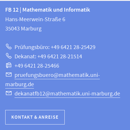
Kontakt
Kontaktinformationen
FB 12 | Mathematik und Informatik
FB
und
Hans-Meerwein-Straße 6
12
Informationen
35043
Marburg
|
zur
Mathematik
Prüfungsbüro: +49 6421 28-25429
und
Website
Dekanat: +49 6421 28-21514
Informatik
+49 6421 28-25466
pruefungsbuero@mathematik.uni-
marburg.de
dekanatfb12@mathematik.uni-marburg.de
KONTAKT & ANREISE