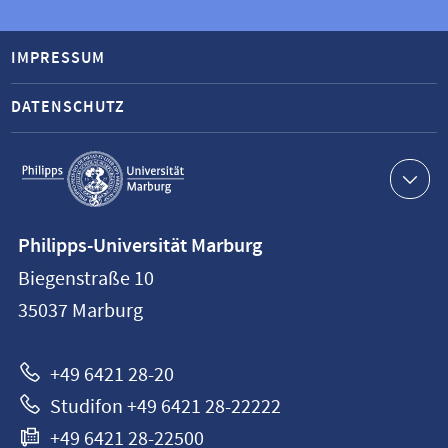
IMPRESSUM
DATENSCHUTZ
Service-
Navigation
Kontaktinformationen
Philipps-Universität Marburg
Philipps-
Biegenstraße 10
Universität
35037
Marburg
Marburg
+49 6421 28-20
Studifon +49 6421 28-22222
+49 6421 28-22500