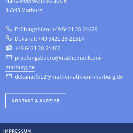
Hans-Meerwein-Straße 6
12
Informationen
35043
Marburg
|
zur
Mathematik
Prüfungsbüro: +49 6421 28-25429
und
Website
Dekanat: +49 6421 28-21514
Informatik
+49 6421 28-25466
pruefungsbuero@mathematik.uni-
marburg.de
dekanatfb12@mathematik.uni-marburg.de
KONTAKT & ANREISE
IMPRESSUM