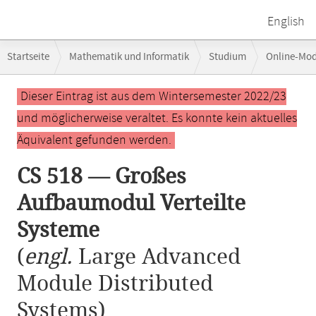
English
Breadcrumb-
Startseite
Mathematik und Informatik
Studium
Online-Mo
Navigation
Hauptinhalt
Dieser Eintrag ist aus dem Wintersemester 2022/23
und möglicherweise veraltet. Es konnte kein aktuelles
Äquivalent gefunden werden.
CS 518 — Großes
Aufbaumodul Verteilte
Systeme
(
engl.
Large Advanced
Module Distributed
Systems)