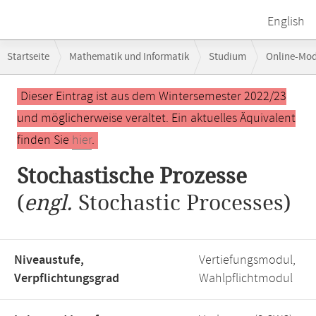
English
Breadcrumb-
Startseite
Mathematik und Informatik
Studium
Online-Mo
Navigation
Hauptinhalt
Dieser Eintrag ist aus dem Wintersemester 2022/23
und möglicherweise veraltet. Ein aktuelles Äquivalent
finden Sie
hier
.
Stochastische Prozesse
(
engl.
Stochastic Processes)
Niveaustufe,
Vertiefungsmodul,
Verpflichtungsgrad
Wahlpflichtmodul