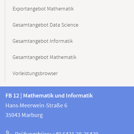
Exportangebot Mathematik
Gesamtangebot Data Science
Gesamtangebot Informatik
Gesamtangebot Mathematik
Vorleistungsbrowser
Kontakt
Kontaktinformationen
FB 12 | Mathematik und Informatik
FB
und
Hans-Meerwein-Straße 6
12
Informationen
35043
Marburg
|
zur
Mathematik