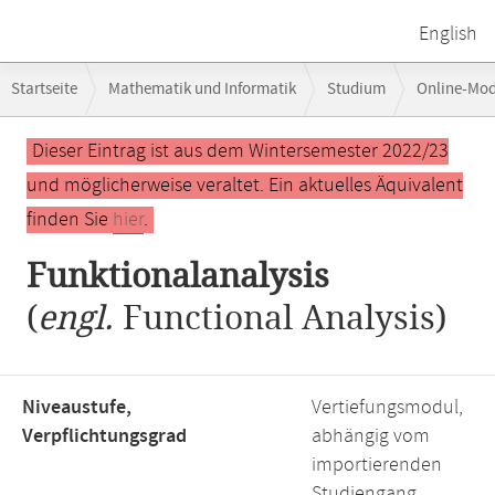
English
Breadcrumb-
Startseite
Mathematik und Informatik
Studium
Online-Mo
Navigation
Hauptinhalt
Dieser Eintrag ist aus dem Wintersemester 2022/23
und möglicherweise veraltet. Ein aktuelles Äquivalent
finden Sie
hier
.
Funktionalanalysis
(
engl.
Functional Analysis)
Niveaustufe,
Vertiefungsmodul,
Verpflichtungsgrad
abhängig vom
importierenden
Studiengang