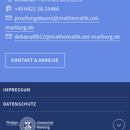
Informatik
+49 6421 28-25466
pruefungsbuero@mathematik.uni-
marburg.de
dekanatfb12@mathematik.uni-marburg.de
KONTAKT & ANREISE
IMPRESSUM
DATENSCHUTZ
Service-
Navigation