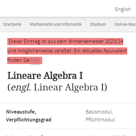
English
Breadcrumb-
Startseite
Mathematik und Informatik
Studium
Online-Mo
Navigation
Hauptinhalt
Dieser Eintrag ist aus dem Wintersemester 2023/24
und möglicherweise veraltet. Ein aktuelles Äquivalent
finden Sie
hier
.
Lineare Algebra I
(
engl.
Linear Algebra I)
Niveaustufe,
Basismodul,
Verpflichtungsgrad
Pflichtmodul