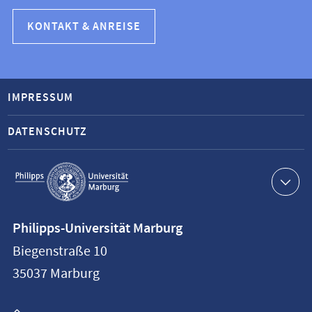
KONTAKT & ANREISE
IMPRESSUM
DATENSCHUTZ
Service-
Navigation
Kontaktinformationen
Philipps-Universität Marburg
Philipps-
Biegenstraße 10
Universität
35037
Marburg
Marburg