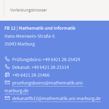
Vorleistungsbrowser
Kontakt
Kontaktinformationen
FB 12 | Mathematik und Informatik
FB
und
Hans-Meerwein-Straße 6
12
Informationen
35043
Marburg
|
zur
Mathematik
Prüfungsbüro: +49 6421 28-25429
und
Website
Dekanat: +49 6421 28-21514
Informatik
+49 6421 28-25466
pruefungsbuero@mathematik.uni-
marburg.de
dekanatfb12@mathematik.uni-marburg.de