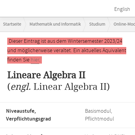
English
Breadcrumb-
Startseite
Mathematik und Informatik
Studium
Online-Mo
Navigation
Hauptinhalt
Dieser Eintrag ist aus dem Wintersemester 2023/24
und möglicherweise veraltet. Ein aktuelles Äquivalent
finden Sie
hier
.
Lineare Algebra II
(
engl.
Linear Algebra II)
Niveaustufe,
Basismodul,
Verpflichtungsgrad
Pflichtmodul