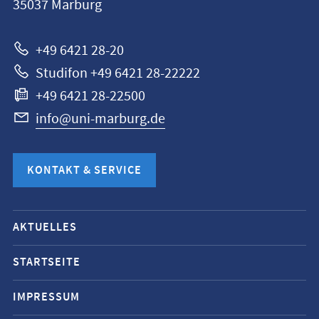
35037
Marburg
Marburg
+49 6421 28-20
Studifon +49 6421 28-22222
+49 6421 28-22500
info@uni-marburg.de
KONTAKT & SERVICE
Mobile-
AKTUELLES
Service-
Navigation
STARTSEITE
und
IMPRESSUM
Social