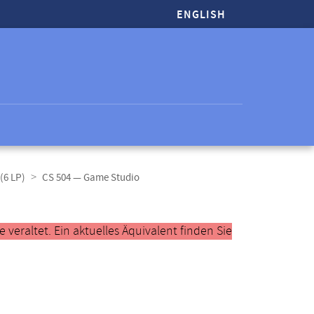
ENGLISH
(6 LP)
CS 504 — Game Studio
veraltet. Ein aktuelles Äquivalent finden Sie