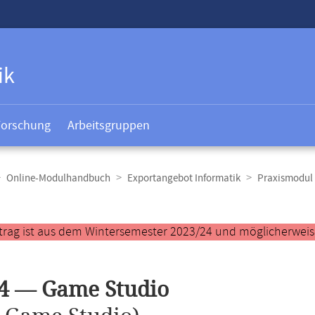
ik
Forschung
Arbeitsgruppen
Online-Modulhandbuch
Exportangebot Informatik
Praxismodul 
t
trag ist aus dem Wintersemester 2023/24 und möglicherweise 
4 — Game Studio