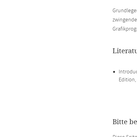
Grundlegen
zwingende 
Grafikprog
Literat
Introdu
Edition
Bitte b