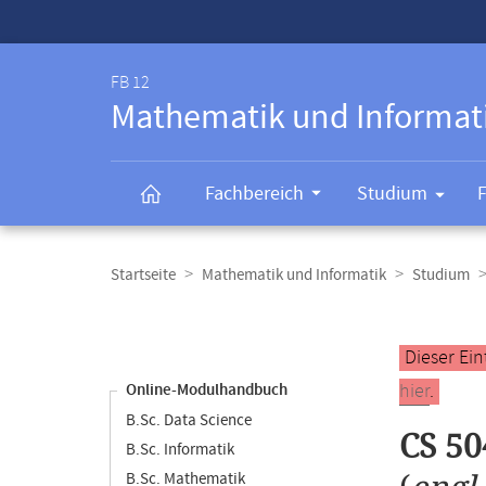
Service-
Navigation
FB 12
Mathematik und Informat
Fachbereich
Studium
Breadcrumb-
Navigation
Startseite
Mathematik und Informatik
Studium
Content-
Navigation
Hauptinhal
Dieser Ein
hier
.
Online-Modulhandbuch
B.Sc. Data Science
CS 50
B.Sc. Informatik
B.Sc. Mathematik