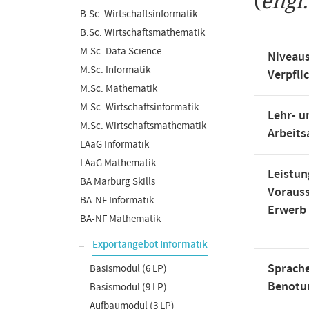
(
engl
B.Sc. Wirtschaftsinformatik
B.Sc. Wirtschaftsmathematik
M.Sc. Data Science
Niveaus
M.Sc. Informatik
Verpfli
M.Sc. Mathematik
M.Sc. Wirtschaftsinformatik
Lehr- u
M.Sc. Wirtschaftsmathematik
Arbeit
LAaG Informatik
LAaG Mathematik
Leistun
BA Marburg Skills
Voraus
BA-NF Informatik
Erwerb
BA-NF Mathematik
Exportangebot Informatik
Sprache
Basismodul (6 LP)
Benotu
Basismodul (9 LP)
Aufbaumodul (3 LP)