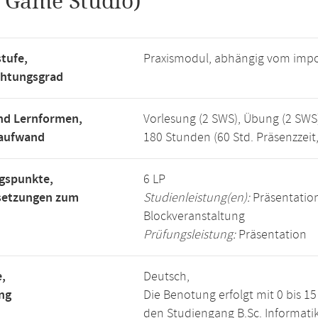
.
Game Studio)
tufe,
Praxismodul, abhängig vom imp
chtungsgrad
nd Lernformen,
Vorlesung (2 SWS), Übung (2 SWS
saufwand
180 Stunden (60 Std. Präsenzzeit
gspunkte,
6 LP
setzungen zum
Studienleistung(en):
Präsentatio
Blockveranstaltung
Prüfungsleistung:
Präsentation
,
Deutsch,
ng
Die Benotung erfolgt mit 0 bis 
den Studiengang B.Sc. Informatik