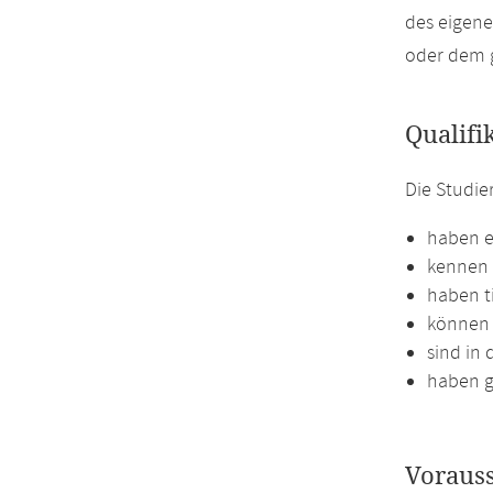
des eigene
oder dem 
Qualifi
Die Studi
haben ei
kennen 
haben t
können 
sind in 
haben g
Voraus