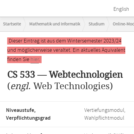
English
Breadcrumb-
Startseite
Mathematik und Informatik
Studium
Online-Mo
Navigation
Hauptinhalt
Dieser Eintrag ist aus dem Wintersemester 2023/24
und möglicherweise veraltet. Ein aktuelles Äquivalent
finden Sie
hier
.
CS 533 — Webtechnologien
(
engl.
Web Technologies)
Niveaustufe,
Vertiefungsmodul,
Verpflichtungsgrad
Wahlpflichtmodul