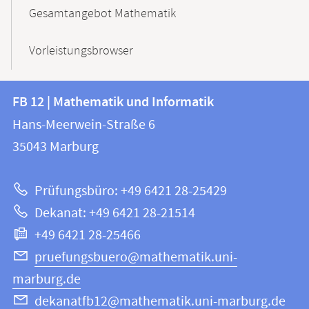
Gesamtangebot Mathematik
Vorleistungsbrowser
Kontakt
Kontaktinformationen
FB 12 | Mathematik und Informatik
FB
und
Hans-Meerwein-Straße 6
12
Informationen
35043
Marburg
|
zur
Mathematik
Prüfungsbüro: +49 6421 28-25429
und
Website
Dekanat: +49 6421 28-21514
Informatik
+49 6421 28-25466
pruefungsbuero@mathematik.uni-
marburg.de
dekanatfb12@mathematik.uni-marburg.de