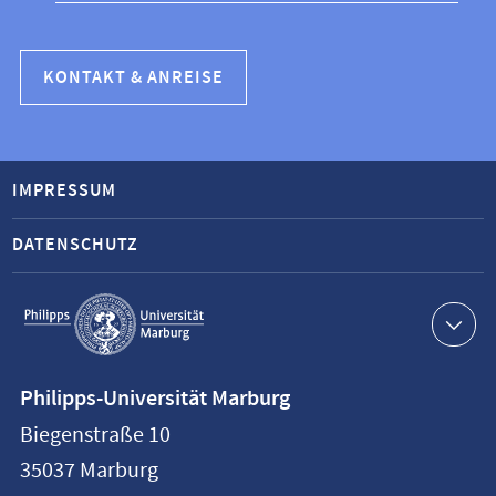
KONTAKT & ANREISE
IMPRESSUM
DATENSCHUTZ
Service-
Navigation
Kontaktinformationen
Philipps-Universität Marburg
Philipps-
Biegenstraße 10
Universität
35037
Marburg
Marburg