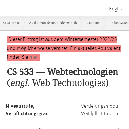
English
Breadcrumb-
Startseite
Mathematik und Informatik
Studium
Online-Mo
Navigation
Hauptinhalt
Dieser Eintrag ist aus dem Wintersemester 2022/23
und möglicherweise veraltet. Ein aktuelles Äquivalent
finden Sie
hier
.
CS 533 — Webtechnologien
(
engl.
Web Technologies)
Niveaustufe,
Vertiefungsmodul,
Verpflichtungsgrad
Wahlpflichtmodul