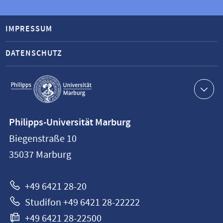
IMPRESSUM
DATENSCHUTZ
Service-
Navigation
Kontaktinformationen
Philipps-Universität Marburg
Philipps-
Biegenstraße 10
Universität
35037
Marburg
Marburg
+49 6421 28-20
Studifon +49 6421 28-22222
+49 6421 28-22500