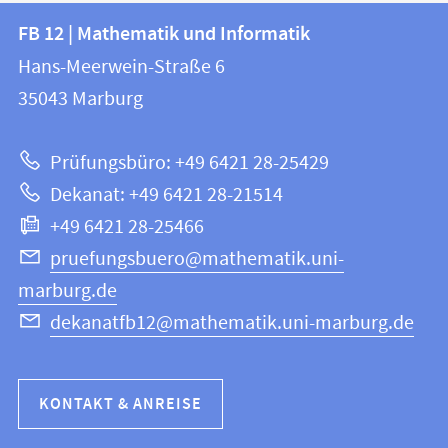
Kontakt
Kontaktinformationen
FB 12 | Mathematik und Informatik
FB
und
Hans-Meerwein-Straße 6
12
Informationen
35043
Marburg
|
zur
Mathematik
Prüfungsbüro: +49 6421 28-25429
und
Website
Dekanat: +49 6421 28-21514
Informatik
+49 6421 28-25466
pruefungsbuero@mathematik.uni-
marburg.de
dekanatfb12@mathematik.uni-marburg.de
KONTAKT & ANREISE