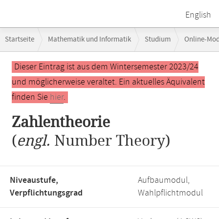
English
Breadcrumb-
Startseite
Mathematik und Informatik
Studium
Online-Mo
Navigation
Hauptinhalt
Dieser Eintrag ist aus dem Wintersemester 2023/24
und möglicherweise veraltet. Ein aktuelles Äquivalent
finden Sie
hier
.
Zahlentheorie
(
engl.
Number Theory)
Niveaustufe,
Aufbaumodul,
Verpflichtungsgrad
Wahlpflichtmodul