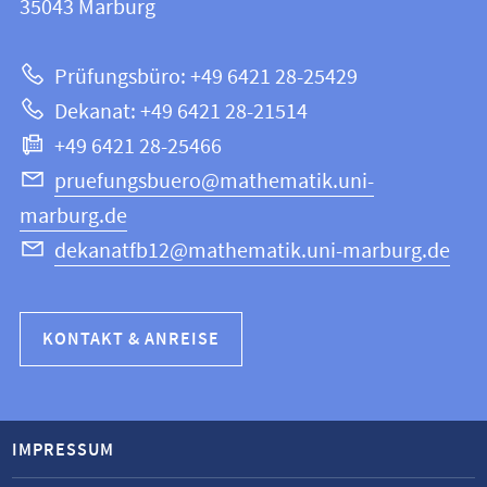
Informationen
35043
Marburg
|
zur
Mathematik
Prüfungsbüro: +49 6421 28-25429
und
Website
Dekanat: +49 6421 28-21514
Informatik
+49 6421 28-25466
pruefungsbuero@mathematik.uni-
marburg.de
dekanatfb12@mathematik.uni-marburg.de
KONTAKT & ANREISE
IMPRESSUM