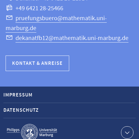
+49 6421 28-25466
pruefungsbuero@mathematik.uni-
marburg.de
dekanatfb12@mathematik.uni-marburg.de
KONTAKT & ANREISE
IMPRESSUM
DATENSCHUTZ
Service-
Navigation