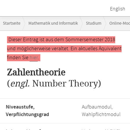
English
Breadcrumb-
Startseite
Mathematik und Informatik
Studium
Online-Mo
Navigation
Hauptinhalt
Dieser Eintrag ist aus dem Sommersemester 2018
und möglicherweise veraltet. Ein aktuelles Äquivalent
finden Sie
hier
.
Zahlentheorie
(
engl.
Number Theory)
Niveaustufe,
Aufbaumodul,
Verpflichtungsgrad
Wahlpflichtmodul