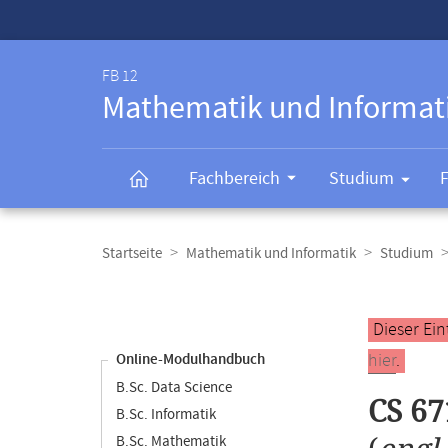
Service-
Navigation
FB 12
Mathematik und Informat
Fachbereich
Studium
Breadcrumb-
Navigation
Startseite
Mathematik und Informatik
Studium
Content-
Navigation
Hauptinhal
Dieser Ein
hier
.
Online-Modulhandbuch
B.Sc. Data Science
CS 67
B.Sc. Informatik
B.Sc. Mathematik