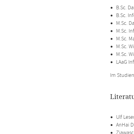
B.Sc. Da
B.Sc. In
M.Sc. D
M.Sc. In
M.Sc. M
M.Sc. Wi
M.Sc. W
LAaG In
Im Studien
Literat
Ulf Lese
AnHai D
Ziawasc