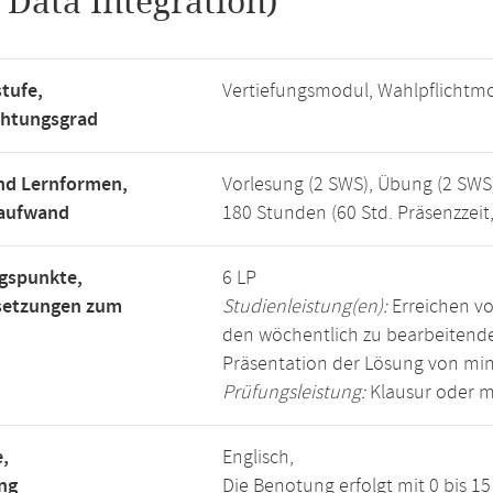
.
Data Integration)
tufe,
Vertiefungsmodul, Wahlpflichtm
chtungsgrad
nd Lernformen,
Vorlesung (2 SWS), Übung (2 SWS
saufwand
180 Stunden (60 Std. Präsenzzeit
gspunkte,
6 LP
setzungen zum
Studienleistung(en):
Erreichen vo
den wöchentlich zu bearbeiten
Präsentation der Lösung von mi
Prüfungsleistung:
Klausur oder m
,
Englisch,
ng
Die Benotung erfolgt mit 0 bis 