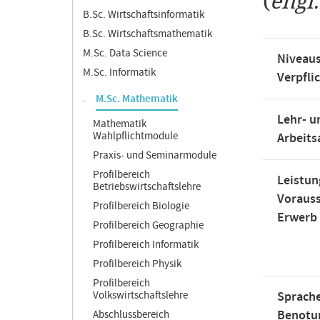
(
engl
B.Sc. Wirtschaftsinformatik
B.Sc. Wirtschaftsmathematik
M.Sc. Data Science
Niveaus
M.Sc. Informatik
Verpfli
M.Sc. Mathematik
Lehr- u
Mathematik
Wahlpflichtmodule
Arbeit
Praxis- und Seminarmodule
Profilbereich
Leistun
Betriebswirtschaftslehre
Voraus
Profilbereich Biologie
Erwerb
Profilbereich Geographie
Profilbereich Informatik
Profilbereich Physik
Profilbereich
Volkswirtschaftslehre
Sprache
Benotu
Abschlussbereich