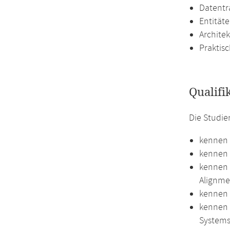
Datentr
Entität
Archite
Praktis
Qualifi
Die Studi
kennen 
kennen 
kennen 
Alignme
kennen 
kennen 
Systems