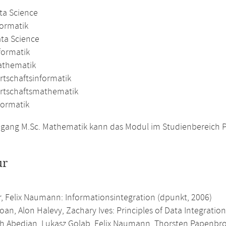
ta Science
formatik
ata Science
formatik
athematik
rtschaftsinformatik
irtschaftsmathematik
formatik
gang M.Sc. Mathematik kann das Modul im Studienbereich Pro
ur
r, Felix Naumann: Informationsintegration (dpunkt, 2006)
oan, Alon Halevy, Zachary Ives: Principles of Data Integrati
h Abedjan, Lukasz Golab, Felix Naumann, Thorsten Papenbroc