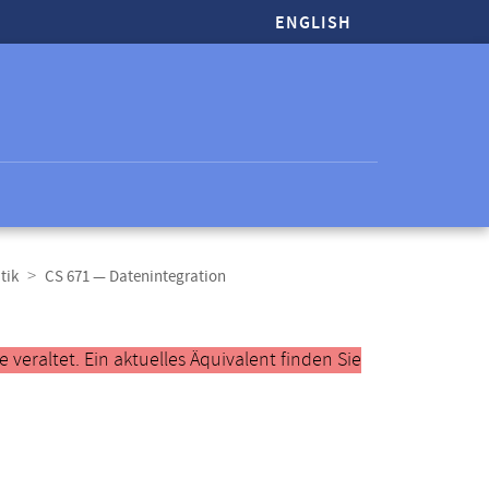
ENGLISH
tik
CS 671 — Datenintegration
veraltet. Ein aktuelles Äquivalent finden Sie