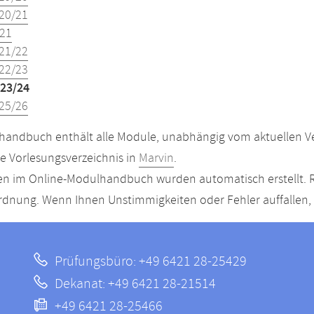
20/21
21
21/22
22/23
23/24
25/26
andbuch enthält alle Module, unabhängig vom aktuellen Ver
le Vorlesungsverzeichnis in
Marvin
.
n im Online-Modulhandbuch wurden automatisch erstellt. R
dnung. Wenn Ihnen Unstimmigkeiten oder Fehler auffallen, s
Prüfungsbüro: +49 6421 28-25429
Dekanat: +49 6421 28-21514
+49 6421 28-25466