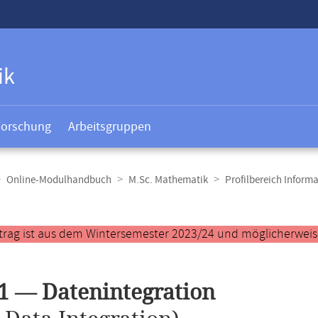
ik
Forschung
Arbeitsgruppen
Online-Modulhandbuch
M.Sc. Mathematik
Profilbereich Informa
t
trag ist aus dem Wintersemester 2023/24 und möglicherweise 
1 — Datenintegration