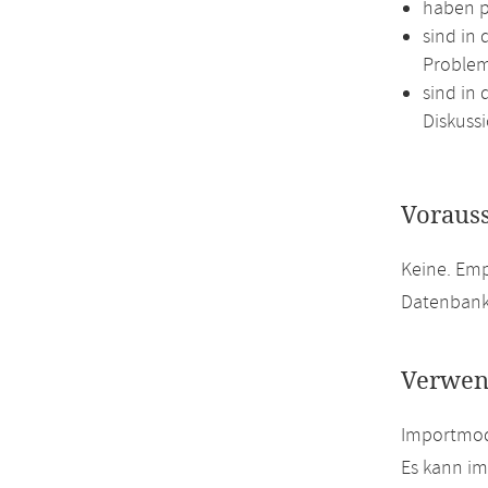
haben p
sind in
Proble
sind in 
Diskussi
Voraus
Keine. Em
Datenbank
Verwen
Importmod
Es kann i