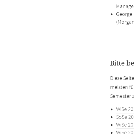
Managem
George 
(Morgan
Bitte b
Diese Seit
meisten fü
Semester z
WiSe 20
SoSe 20
WiSe 20
WiSe 20