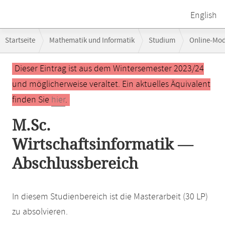
English
Breadcrumb-
Startseite
Mathematik und Informatik
Studium
Online-Mo
Navigation
Hauptinhalt
Dieser Eintrag ist aus dem Wintersemester 2023/24
und möglicherweise veraltet. Ein aktuelles Äquivalent
finden Sie
hier
.
M.Sc.
Wirtschaftsinformatik —
Abschlussbereich
In diesem Studienbereich ist die Masterarbeit (30 LP)
zu absolvieren.