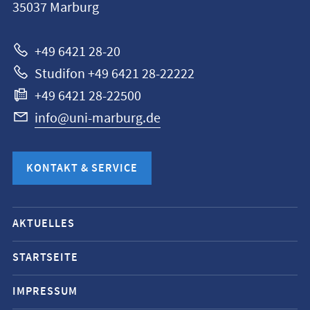
35037
Marburg
Marburg
+49 6421 28-20
Studifon +49 6421 28-22222
+49 6421 28-22500
info@uni-marburg.de
KONTAKT & SERVICE
Mobile-
AKTUELLES
Service-
Navigation
STARTSEITE
und
IMPRESSUM
Social