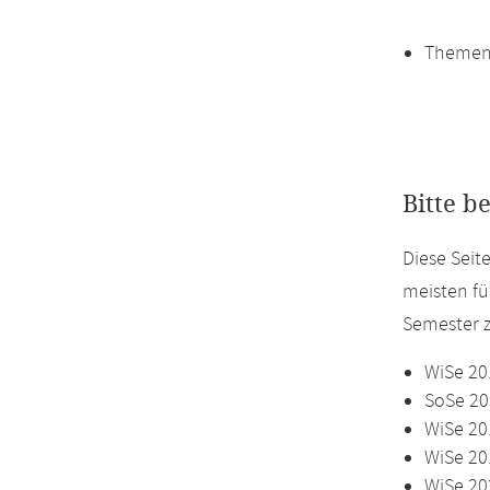
Themen
Bitte b
Diese Seit
meisten fü
Semester z
WiSe 20
SoSe 20
WiSe 20
WiSe 20
WiSe 20