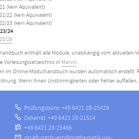
21 (kein Äquivalent)
21/22 (kein Äquivalent)
22/23 (kein Äquivalent)
23/24
25/26
andbuch enthält alle Module, unabhängig vom aktuellen Ver
le Vorlesungsverzeichnis in
Marvin
.
n im Online-Modulhandbuch wurden automatisch erstellt. R
dnung. Wenn Ihnen Unstimmigkeiten oder Fehler auffallen, s
Prüfungsbüro: +49 6421 28-25429
Dekanat: +49 6421 28-21514
+49 6421 28-25466
pruefungsbuero@mathematik.uni-