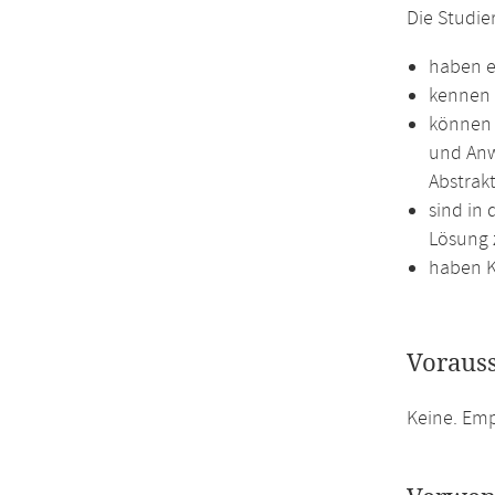
Die Studi
haben e
kennen 
können 
und Anw
Abstrak
sind in
Lösung 
haben K
Voraus
Keine. Em