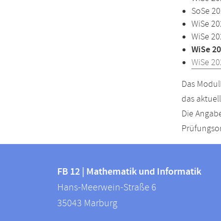
SoSe 20
WiSe 20
WiSe 20
WiSe 20
WiSe 20
Das Modulh
das aktuel
Die Angabe
Prüfungsor
Kontakt
Kontaktinformationen
und
FB 12 | Mathematik und Informatik
FB
Hans-Meerwein-Straße 6
Informationen
12
35043
Marburg
zur
|