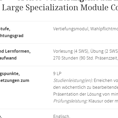
.
Large Specialization Module C
tufe,
Vertiefungsmodul, Wahlpflichtm
chtungsgrad
nd Lernformen,
Vorlesung (4 SWS), Übung (2 SWS
saufwand
270 Stunden (90 Std. Präsenzzeit
gspunkte,
9 LP
setzungen zum
Studienleistung(en):
Erreichen vo
den wöchentlich zu bearbeiten
Präsentation der Lösung von mi
Prüfungsleistung:
Klausur oder m
,
Englisch,