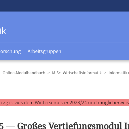
ik
Forschung
Arbeitsgruppen
Online-Modulhandbuch
M.Sc. Wirtschaftsinformatik
Informatik
t
trag ist aus dem Wintersemester 2023/24 und möglicherweise 
5 — Großes Vertiefungsmodul I