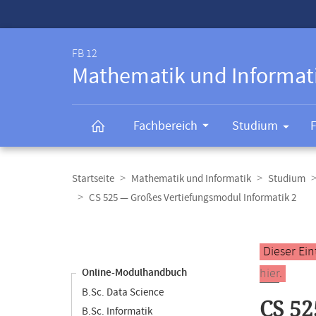
Service-
Navigation
FB 12
Mathematik und Informat
Fachbereich
Studium
Breadcrumb-
Navigation
Startseite
Mathematik und Informatik
Studium
CS 525 — Großes Vertiefungsmodul Informatik 2
Content-
Navigation
Hauptinhal
Dieser Ein
hier
.
Online-Modulhandbuch
B.Sc. Data Science
CS 52
B.Sc. Informatik