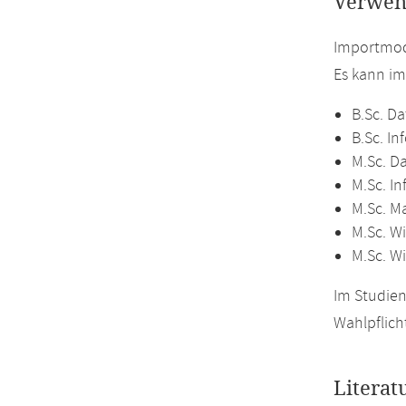
Verwen
Importmodu
Es kann i
B.Sc. Da
B.Sc. In
M.Sc. D
M.Sc. In
M.Sc. M
M.Sc. Wi
M.Sc. W
Im Studien
Wahlpflich
Literat