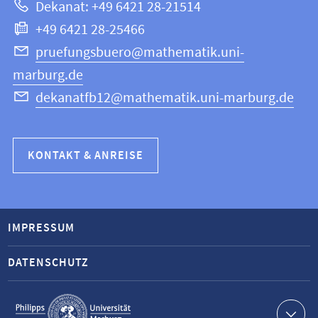
Dekanat: +49 6421 28-21514
Informatik
+49 6421 28-25466
pruefungsbuero@mathematik.uni-
marburg.de
dekanatfb12@mathematik.uni-marburg.de
KONTAKT & ANREISE
IMPRESSUM
DATENSCHUTZ
Service-
Navigation