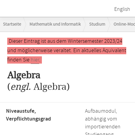
English
Breadcrumb-
Startseite
Mathematik und Informatik
Studium
Online-Mo
Navigation
Hauptinhalt
Dieser Eintrag ist aus dem Wintersemester 2023/24
und möglicherweise veraltet. Ein aktuelles Äquivalent
finden Sie
hier
.
Algebra
(
engl.
Algebra)
Niveaustufe,
Aufbaumodul,
Verpflichtungsgrad
abhängig vom
importierenden
Studiengang