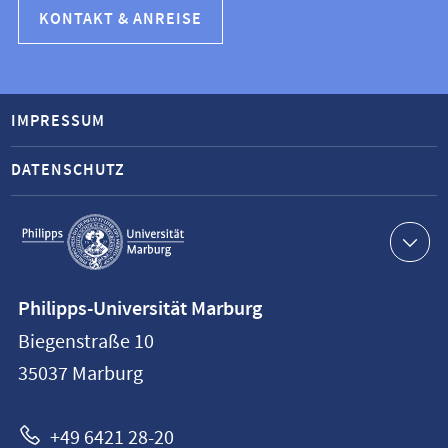
KONTAKT & ANREISE
IMPRESSUM
DATENSCHUTZ
Service-
Navigation
Kontaktinformationen
Philipps-Universität Marburg
Philipps-
Biegenstraße 10
Universität
35037
Marburg
Marburg
+49 6421 28-20