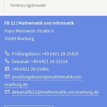
Vorleistungsbrowser
Kontakt
Kontaktinformationen
FB 12 | Mathematik und Informatik
FB
und
Hans-Meerwein-Straße 6
12
Informationen
35043
Marburg
|
zur
Mathematik
Prüfungsbüro: +49 6421 28-25429
und
Website
Dekanat: +49 6421 28-21514
Informatik
+49 6421 28-25466
pruefungsbuero@mathematik.uni-
marburg.de
dekanatfb12@mathematik.uni-marburg.de