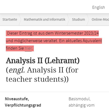
English
Breadcrumb-
Startseite
Mathematik und Informatik
Studium
Online-Mo
Navigation
Hauptinhalt
Dieser Eintrag ist aus dem Wintersemester 2023/24
und möglicherweise veraltet. Ein aktuelles Äquivalent
finden Sie
hier
.
Analysis II (Lehramt)
(
engl.
Analysis II (for
teacher students))
Niveaustufe,
Basismodul,
Verpflichtungsgrad
abhängig vom