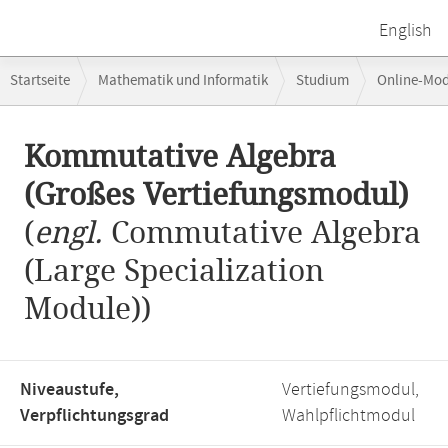
English
Breadcrumb-
Startseite
Mathematik und Informatik
Studium
Online-Mo
Navigation
Kommutative Algebra (Großes Vertiefungsmodul)
Hauptinhalt
Kommutative Algebra
(Großes Vertiefungsmodul)
(
engl.
Commutative Algebra
(Large Specialization
Module))
Niveaustufe,
Vertiefungsmodul,
Verpflichtungsgrad
Wahlpflichtmodul