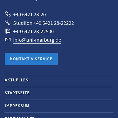
Marburg
+49 6421 28-20
Studifon +49 6421 28-22222
+49 6421 28-22500
info@uni-marburg.de
KONTAKT & SERVICE
Mobile-
AKTUELLES
Service-
Navigation
STARTSEITE
und
IMPRESSUM
Social
Media