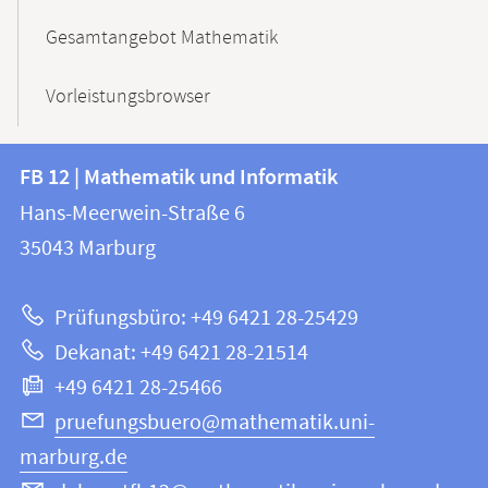
Gesamtangebot Mathematik
Vorleistungsbrowser
Kontakt
Kontaktinformationen
FB 12 | Mathematik und Informatik
FB
und
Hans-Meerwein-Straße 6
12
Informationen
35043
Marburg
|
zur
Mathematik
Prüfungsbüro: +49 6421 28-25429
und
Website
Dekanat: +49 6421 28-21514
Informatik
+49 6421 28-25466
pruefungsbuero@mathematik.uni-
marburg.de