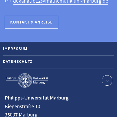
dekanatfb12@mathematik.uni-marburg.de
KONTAKT & ANREISE
IMPRESSUM
DATENSCHUTZ
Service-
Navigation
Kontaktinformationen
Philipps-Universität Marburg
Philipps-
Biegenstraße 10
Universität
35037
Marburg