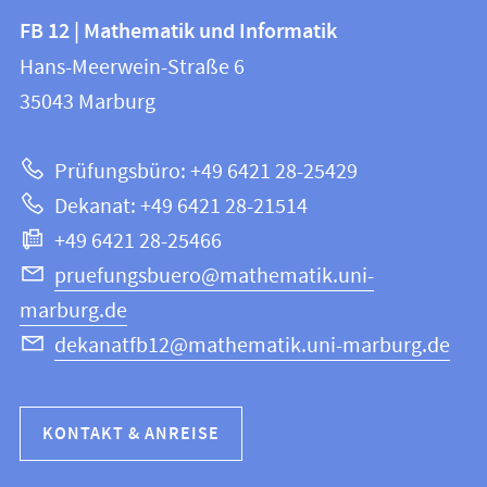
Kontakt
Kontaktinformationen
FB 12 | Mathematik und Informatik
FB
und
Hans-Meerwein-Straße 6
12
Informationen
35043
Marburg
|
zur
Mathematik
Prüfungsbüro: +49 6421 28-25429
und
Website
Dekanat: +49 6421 28-21514
Informatik
+49 6421 28-25466
pruefungsbuero@mathematik.uni-
marburg.de
dekanatfb12@mathematik.uni-marburg.de
KONTAKT & ANREISE