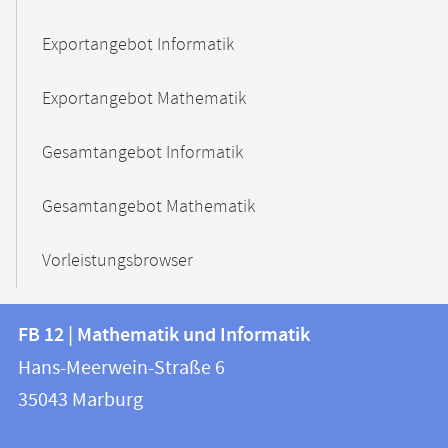
Exportangebot Informatik
Exportangebot Mathematik
Gesamtangebot Informatik
Gesamtangebot Mathematik
Vorleistungsbrowser
Kontakt
Kontaktinformationen
FB 12 | Mathematik und Informatik
FB
und
Hans-Meerwein-Straße 6
12
Informationen
35043
Marburg
|
zur
Mathematik