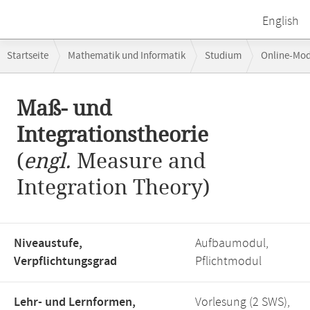
English
Breadcrumb-
Startseite
Mathematik und Informatik
Studium
Online-Mo
Navigation
Maß- und Integrationstheorie
Hauptinhalt
Maß- und
Integrationstheorie
(
engl.
Measure and
Integration Theory)
Niveaustufe,
Aufbaumodul,
Verpflichtungsgrad
Pflichtmodul
Lehr- und Lernformen,
Vorlesung (2 SWS),