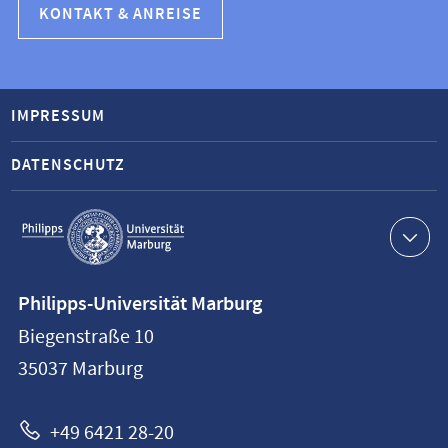
KONTAKT & ANREISE
IMPRESSUM
DATENSCHUTZ
Service-
Navigation
Kontaktinformationen
Philipps-Universität Marburg
Philipps-
Biegenstraße 10
Universität
35037
Marburg
Marburg
+49 6421 28-20