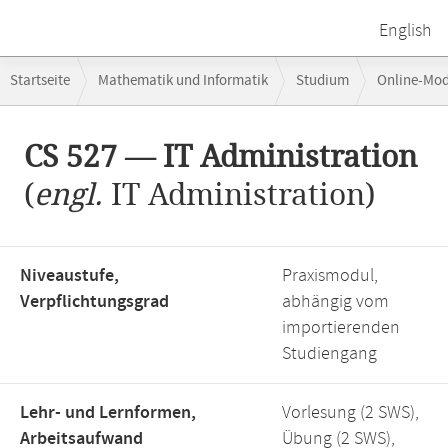
English
Breadcrumb-
Startseite
Mathematik und Informatik
Studium
Online-Mo
Navigation
Hauptinhalt
CS 527 — IT Administration
(
engl.
IT Administration)
Niveaustufe,
Praxismodul,
Verpflichtungsgrad
abhängig vom
importierenden
Studiengang
Lehr- und Lernformen,
Vorlesung (2 SWS),
Arbeitsaufwand
Übung (2 SWS),