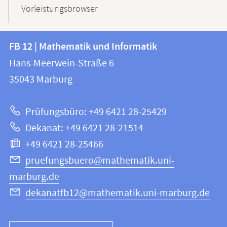
Vorleistungsbrowser
Kontakt
Kontaktinformationen
FB 12 | Mathematik und Informatik
FB
und
Hans-Meerwein-Straße 6
12
Informationen
35043
Marburg
|
zur
Mathematik
Prüfungsbüro: +49 6421 28-25429
und
Website
Dekanat: +49 6421 28-21514
Informatik
+49 6421 28-25466
pruefungsbuero@mathematik.uni-
marburg.de
dekanatfb12@mathematik.uni-marburg.de