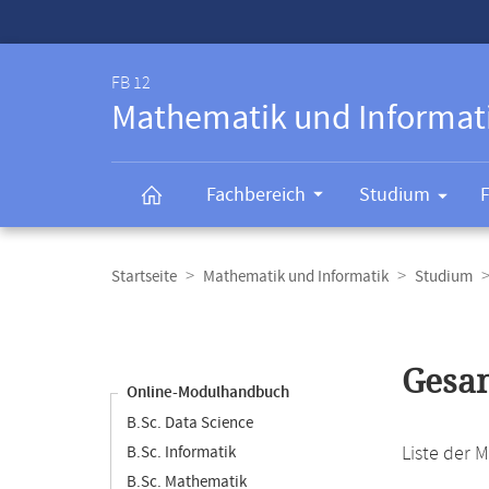
Service-
Navigation
FB 12
Mathematik und Informat
Fachbereich
Studium
Breadcrumb-
Navigation
Startseite
Mathematik und Informatik
Studium
Content-
Navigation
Hauptinhal
Gesam
Online-Modulhandbuch
B.Sc. Data Science
Liste der 
B.Sc. Informatik
B.Sc. Mathematik