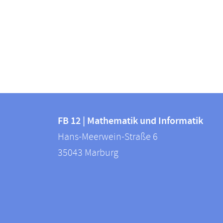
Kontakt
Kontaktinformationen
und
FB 12 | Mathematik und Informatik
FB
Hans-Meerwein-Straße 6
Informationen
12
35043
Marburg
zur
|
Mathematik
Website
und
Informatik